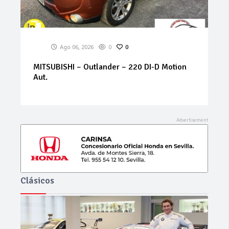
Ago 06, 2026
0
0
VOLVO – S60 B4 2.0 FWD Core AUTO 197cv
Clásicos