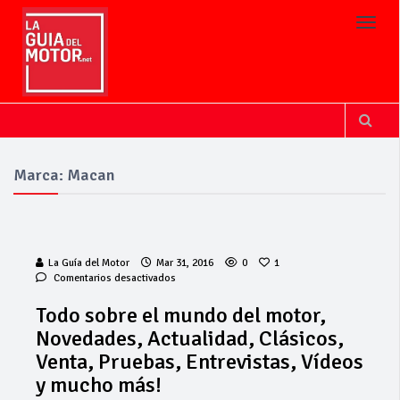
Toggl
Marca: Macan
La Guía del Motor
Mar 31, 2016
0
1
en
Comentarios desactivados
Todo
sobre
Todo sobre el mundo del motor,
el
Novedades, Actualidad, Clásicos,
mundo
del
Venta, Pruebas, Entrevistas, Vídeos
motor,
y mucho más!
Novedades,
Actualidad,