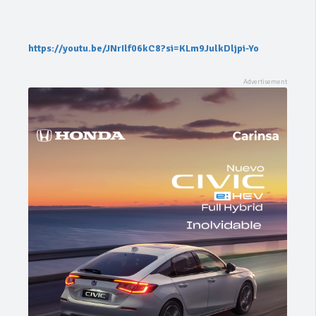
https://youtu.be/JNrIlf06kC8?si=KLm9JulkDljpi-Yo