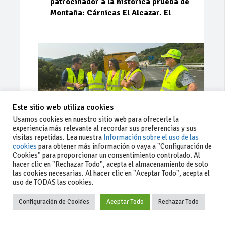
patrocinador a la histórica prueba de
Montaña: Cárnicas El Alcazar. El
Este sitio web utiliza cookies
Usamos cookies en nuestro sitio web para ofrecerle la
experiencia más relevante al recordar sus preferencias y sus
visitas repetidas. Lea nuestra
Información sobre el uso de las
cookies
para obtener más información o vaya a "Configuración de
Cookies" para proporcionar un consentimiento controlado. Al
Ago 03, 2026
71
0
0
hacer clic en "Rechazar Todo", acepta el almacenamiento de solo
las cookies necesarias. Al hacer clic en "Aceptar Todo", acepta el
La Junta implementa mejoras en la
uso de TODAS las cookies.
A381 por Los Barrios
Configuración de Cookies
Aceptar Todo
Rechazar Todo
La Junta de Andalucía, a través de la