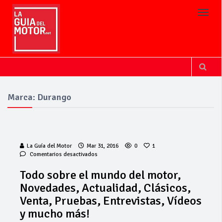
Toggl
Marca: Durango
La Guía del Motor
Mar 31, 2016
0
1
en
Comentarios desactivados
Todo
sobre
Todo sobre el mundo del motor,
el
Novedades, Actualidad, Clásicos,
mundo
del
Venta, Pruebas, Entrevistas, Vídeos
motor,
y mucho más!
Novedades,
Actualidad,