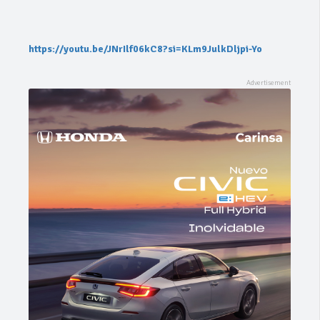
https://youtu.be/JNrIlf06kC8?si=KLm9JulkDljpi-Yo