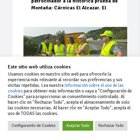
patrocinador a la histórica prueba de
Montaña: Cárnicas El Alcazar. El
Este sitio web utiliza cookies
Usamos cookies en nuestro sitio web para ofrecerle la
experiencia más relevante al recordar sus preferencias y sus
visitas repetidas. Lea nuestra
Información sobre el uso de las
cookies
para obtener más información o vaya a "Configuración de
Cookies" para proporcionar un consentimiento controlado. Al
Ago 03, 2026
81
0
0
hacer clic en "Rechazar Todo", acepta el almacenamiento de solo
las cookies necesarias. Al hacer clic en "Aceptar Todo", acepta el
La Junta implementa mejoras en la
uso de TODAS las cookies.
A381 por Los Barrios
Configuración de Cookies
Aceptar Todo
Rechazar Todo
La Junta de Andalucía, a través de la