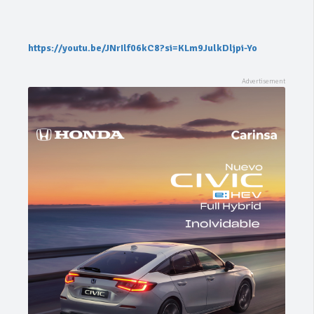
https://youtu.be/JNrIlf06kC8?si=KLm9JulkDljpi-Yo