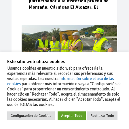
patrocinador a la histórica prueba de
Montaña: Cárnicas El Alcazar. El
Este sitio web utiliza cookies
Usamos cookies en nuestro sitio web para ofrecerle la
experiencia más relevante al recordar sus preferencias y sus
visitas repetidas. Lea nuestra
Información sobre el uso de las
cookies
para obtener más información o vaya a "Configuración de
Cookies" para proporcionar un consentimiento controlado. Al
Ago 03, 2026
81
0
0
hacer clic en "Rechazar Todo", acepta el almacenamiento de solo
las cookies necesarias. Al hacer clic en "Aceptar Todo", acepta el
La Junta implementa mejoras en la
uso de TODAS las cookies.
A381 por Los Barrios
Configuración de Cookies
Aceptar Todo
Rechazar Todo
La Junta de Andalucía, a través de la