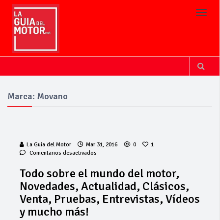
Toggl
Marca: Movano
La Guía del Motor
Mar 31, 2016
0
1
en
Comentarios desactivados
Todo
sobre
Todo sobre el mundo del motor,
el
Novedades, Actualidad, Clásicos,
mundo
del
Venta, Pruebas, Entrevistas, Vídeos
motor,
y mucho más!
Novedades,
Actualidad,