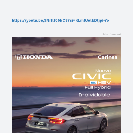
https://youtu.be/JNrIlf06kC8?si=KLm9JulkDljpi-Yo