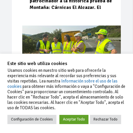
patrocinador a la histórica prueba de
Montaña: Cárnicas El Alcazar. El
Este sitio web utiliza cookies
Usamos cookies en nuestro sitio web para ofrecerle la
experiencia más relevante al recordar sus preferencias y sus
visitas repetidas. Lea nuestra
Información sobre el uso de las
cookies
para obtener más información o vaya a "Configuración de
Cookies" para proporcionar un consentimiento controlado. Al
Ago 03, 2026
81
0
0
hacer clic en "Rechazar Todo", acepta el almacenamiento de solo
las cookies necesarias. Al hacer clic en "Aceptar Todo", acepta el
La Junta implementa mejoras en la
uso de TODAS las cookies.
A381 por Los Barrios
Configuración de Cookies
Aceptar Todo
Rechazar Todo
La Junta de Andalucía, a través de la