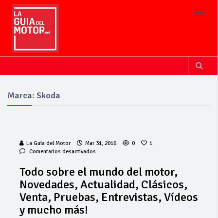
Toggl
Marca: Skoda
La Guía del Motor
Mar 31, 2016
0
1
en
Comentarios desactivados
Todo
sobre
Todo sobre el mundo del motor,
el
Novedades, Actualidad, Clásicos,
mundo
del
Venta, Pruebas, Entrevistas, Vídeos
motor,
y mucho más!
Novedades,
Actualidad,