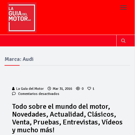
Toggl
Marca: Audi
La Guía del Motor
Mar 31, 2016
0
1
en
Comentarios desactivados
Todo
sobre
Todo sobre el mundo del motor,
el
Novedades, Actualidad, Clásicos,
mundo
del
Venta, Pruebas, Entrevistas, Vídeos
motor,
y mucho más!
Novedades,
Actualidad,