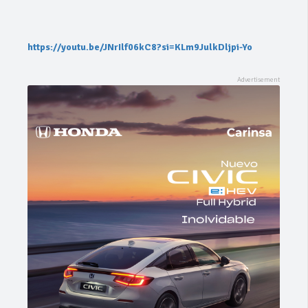
https://youtu.be/JNrIlf06kC8?si=KLm9JulkDljpi-Yo