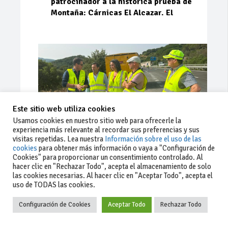
patrocinador a la histórica prueba de
Montaña: Cárnicas El Alcazar. El
Este sitio web utiliza cookies
Usamos cookies en nuestro sitio web para ofrecerle la
experiencia más relevante al recordar sus preferencias y sus
visitas repetidas. Lea nuestra
Información sobre el uso de las
cookies
para obtener más información o vaya a "Configuración de
Cookies" para proporcionar un consentimiento controlado. Al
Ago 03, 2026
90
0
0
hacer clic en "Rechazar Todo", acepta el almacenamiento de solo
las cookies necesarias. Al hacer clic en "Aceptar Todo", acepta el
La Junta implementa mejoras en la
uso de TODAS las cookies.
A381 por Los Barrios
Configuración de Cookies
Aceptar Todo
Rechazar Todo
La Junta de Andalucía, a través de la