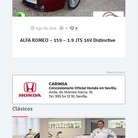
Ago 07, 2026
0
0
MERCEDES Sprinter 314 cdi
Clásicos