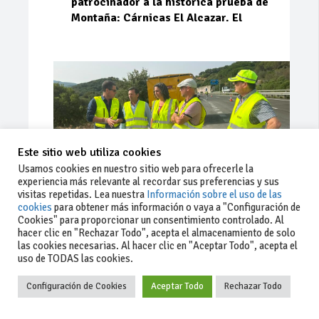
patrocinador a la histórica prueba de
Montaña: Cárnicas El Alcazar. El
Este sitio web utiliza cookies
Usamos cookies en nuestro sitio web para ofrecerle la
experiencia más relevante al recordar sus preferencias y sus
visitas repetidas. Lea nuestra
Información sobre el uso de las
cookies
para obtener más información o vaya a "Configuración de
Cookies" para proporcionar un consentimiento controlado. Al
Ago 03, 2026
93
0
0
hacer clic en "Rechazar Todo", acepta el almacenamiento de solo
las cookies necesarias. Al hacer clic en "Aceptar Todo", acepta el
La Junta implementa mejoras en la
uso de TODAS las cookies.
A381 por Los Barrios
Configuración de Cookies
Aceptar Todo
Rechazar Todo
La Junta de Andalucía, a través de la