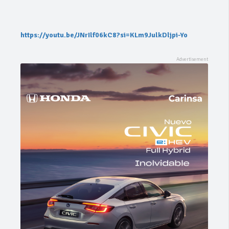
https://youtu.be/JNrIlf06kC8?si=KLm9JulkDljpi-Yo