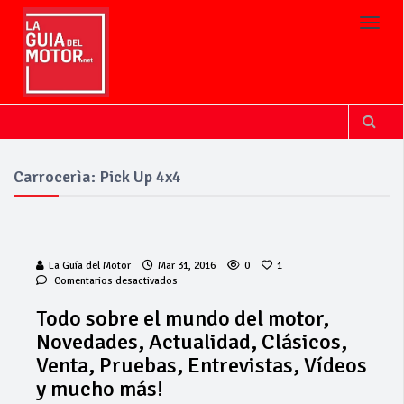
Toggl
Carrocerìa: Pick Up 4x4
La Guía del Motor
Mar 31, 2016
0
1
en
Comentarios desactivados
Todo
sobre
Todo sobre el mundo del motor,
el
Novedades, Actualidad, Clásicos,
mundo
del
Venta, Pruebas, Entrevistas, Vídeos
motor,
y mucho más!
Novedades,
La Junta
Actualidad,