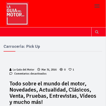
Toggl
Carrocerìa: Pick Up
La Guía del Motor
Mar 31, 2016
0
1
en
Comentarios desactivados
Todo
sobre
Todo sobre el mundo del motor,
el
Novedades, Actualidad, Clásicos,
mundo
del
Venta, Pruebas, Entrevistas, Vídeos
motor,
y mucho más!
Novedades,
Actualidad,