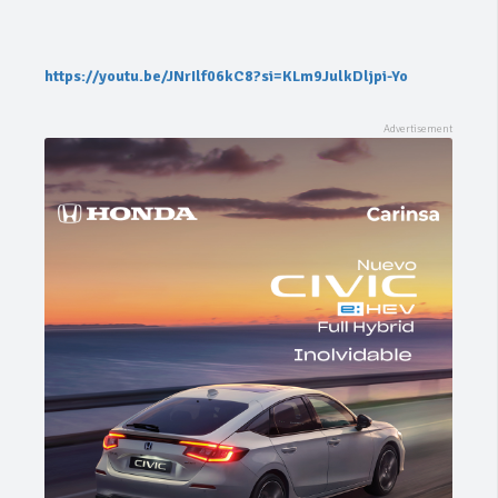
https://youtu.be/JNrIlf06kC8?si=KLm9JulkDljpi-Yo