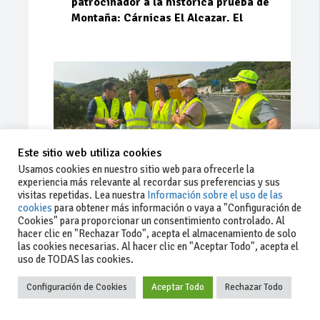
patrocinador a la histórica prueba de
Montaña: Cárnicas El Alcazar. El
Este sitio web utiliza cookies
Usamos cookies en nuestro sitio web para ofrecerle la
experiencia más relevante al recordar sus preferencias y sus
visitas repetidas. Lea nuestra
Información sobre el uso de las
cookies
para obtener más información o vaya a "Configuración de
Cookies" para proporcionar un consentimiento controlado. Al
Ago 03, 2026
94
0
0
hacer clic en "Rechazar Todo", acepta el almacenamiento de solo
las cookies necesarias. Al hacer clic en "Aceptar Todo", acepta el
La Junta implementa mejoras en la
uso de TODAS las cookies.
A381 por Los Barrios
Configuración de Cookies
Aceptar Todo
Rechazar Todo
La Junta de Andalucía, a través de la