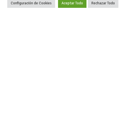
Configuración de Cookies
Aceptar Todo
Rechazar Todo
-Aviso legal
-Contacto
+34 627 35
y condiciones
-Cómo
00 36
generales
publicar un
de uso
anuncio
-Vende+
-Política de
privacidad
-Política de
cookies