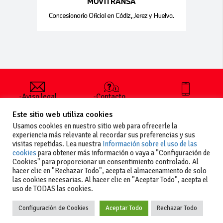
-Aviso legal
-Contacto
+34 627 35
y condiciones
-Cómo
00 36
Este sitio web utiliza cookies
generales
publicar un
de uso
anuncio
Usamos cookies en nuestro sitio web para ofrecerle la
-Vende+
experiencia más relevante al recordar sus preferencias y sus
-Política de
visitas repetidas. Lea nuestra
Información sobre el uso de las
privacidad
cookies
para obtener más información o vaya a "Configuración de
-Política de
Cookies" para proporcionar un consentimiento controlado. Al
cookies
hacer clic en "Rechazar Todo", acepta el almacenamiento de solo
las cookies necesarias. Al hacer clic en "Aceptar Todo", acepta el
uso de TODAS las cookies.
Configuración de Cookies
Aceptar Todo
Rechazar Todo
Copyright
La guia del motor