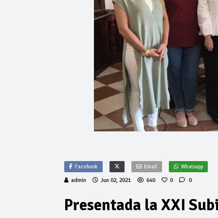
Facebook
Email
Whatsapp
admin
Jun 02, 2021
640
0
0
Presentada la XXI Sub