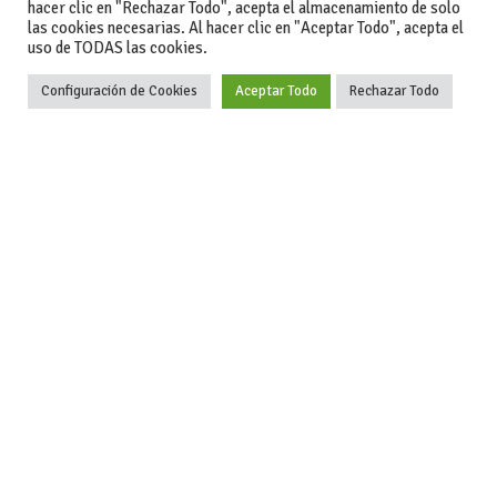
hacer clic en "Rechazar Todo", acepta el almacenamiento de solo
las cookies necesarias. Al hacer clic en "Aceptar Todo", acepta el
uso de TODAS las cookies.
Configuración de Cookies
Aceptar Todo
Rechazar Todo
-Aviso legal
-Contacto
+34 627 35
y condiciones
-Cómo
00 36
generales
publicar un
de uso
anuncio
-Vende+
-Política de
privacidad