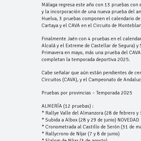
Málaga regresa este año con 13 pruebas con e
y la incorporación de una nueva prueba del a
Huelva, 3 pruebas componen el calendario de e
Cartaya y el CAVA en el Circuito de Montebla
Finalmente Jaén con 4 pruebas en el calendario
Alcalá y el Extreme de Castellar de Segura) y 
Primavera en mayo, más una prueba del CAVA e
completan la temporada deportiva 2025.
Cabe señalar que aún están pendientes de cer
Circuitos (CAVA), y el Campeonato de Andaluc
Pruebas por provincias – Temporada 2025
ALMERÍA (12 pruebas) :
* Rallye Valle del Almanzora (28 de febrero y 
* Subida a Albox (28 y 29 de junio) NOVEDAD
* Cronometrada al Castillo de Serón (31 de ma
* Rallycrono de Níjar (7 y 8 de junio)
* Slalom de Níjar (3 de agosto)