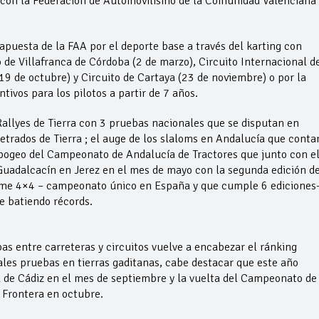
 con la Federación de Automovilismo de la Comunidad Valenciana
puesta de la FAA por el deporte base a través del karting con
 de Villafranca de Córdoba (2 de marzo), Circuito Internacional d
19 de octubre) y Circuito de Cartaya (23 de noviembre) o por la
ivos para los pilotos a partir de 7 años.
allyes de Tierra con 3 pruebas nacionales que se disputan en
trados de Tierra ; el auge de los slaloms en Andalucía que conta
apogeo del Campeonato de Andalucía de Tractores que junto con el
uadalcacín en Jerez en el mes de mayo con la segunda edición de
reme 4×4 – campeonato único en España y que cumple 6 ediciones
e batiendo récords.
as entre carreteras y circuitos vuelve a encabezar el ránking
les pruebas en tierras gaditanas, cabe destacar que este año
ra de Cádiz en el mes de septiembre y la vuelta del Campeonato de
a Frontera en octubre.