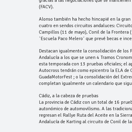
gracias a las negociaciones que se mantienen
(FACV).
Alonso también ha hecho hincapié en la gran a
cuatro en sendos circuitos andaluces: Circuito
Campillos (11 de mayo), Conil de la Frontera (
`Escuela Paco Melero´ que prevé becas e incent
Destacan igualmente la consolidación de los R
Andalucía a los que se unen 4 Tramos Cronome
esta temporada con 13 pruebas oficiales; el 
Autocross tendrán como epicentro la ELA de G
GuadaMotorFest ; o la consolidación del Ext
completan igualmente un calendario que sigu
Cádiz, a la cabeza de pruebas
La provincia de Cádiz con un total de 16 prueb
autonómico de automovilismo. A las tradiciona
regresan el Rallye Ruta del Aceite en la Sier
Andalucía de Karting al circuito de Conil de l