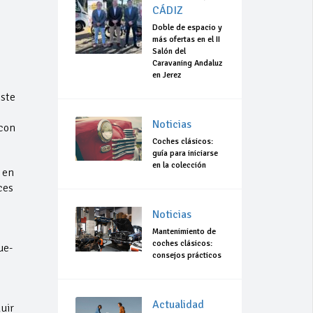
CÁDIZ
Doble de espacio y
más ofertas en el II
Salón del
Caravaning Andaluz
en Jerez
este
Noticias
 con
Coches clásicos:
guía para iniciarse
en la colección
 en
ces
Noticias
Mantenimiento de
coches clásicos:
ue-
consejos prácticos
Actualidad
uir