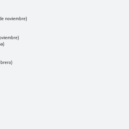
 de noviembre)
noviembre)
ha)
brero)