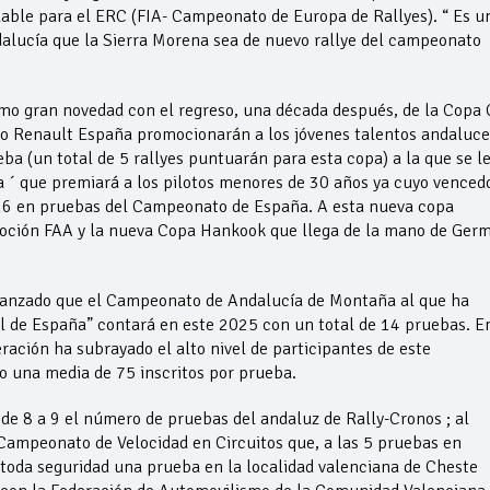
uable para el ERC (FIA- Campeonato de Europa de Rallyes). “ Es u
dalucía que la Sierra Morena sea de nuevo rallye del campeonato
o gran novedad con el regreso, una década después, de la Copa 
mo Renault España promocionarán a los jóvenes talentos andaluce
a (un total de 5 rallyes puntuarán para esta copa) a la que se l
´ que premiará a los pilotos menores de 30 años ya cuyo venced
2026 en pruebas del Campeonato de España. A esta nueva copa
oción FAA y la nueva Copa Hankook que llega de la mano de Ger
vanzado que el Campeonato de Andalucía de Montaña al que ha
l de España” contará en este 2025 con un total de 14 pruebas. E
ración ha subrayado el alto nivel de participantes de este
 una media de 75 inscritos por prueba.
e 8 a 9 el número de pruebas del andaluz de Rally-Cronos ; al
Campeonato de Velocidad en Circuitos que, a las 5 pruebas en
toda seguridad una prueba en la localidad valenciana de Cheste