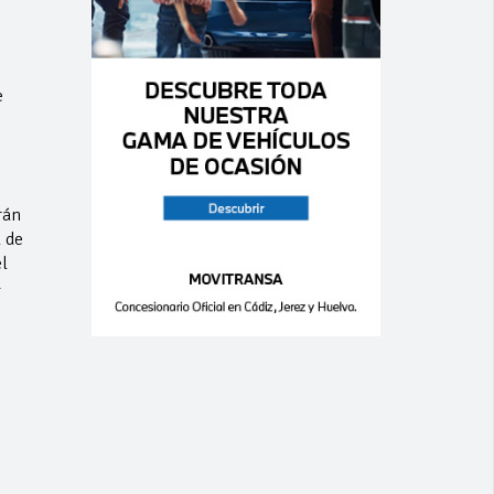
e
rán
 de
l
-