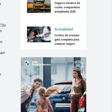
Seguros baratos de
n
coche: comparativa
actualizada 2025
Clío
Actualidad
s
Coches de ocasión:
e
guía completa para
or
comprar seguro
man
n