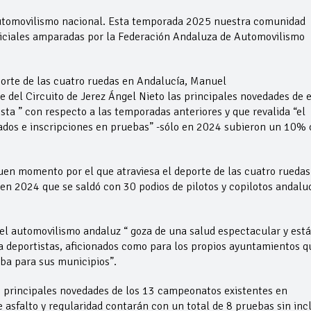
automovilismo nacional. Esta temporada 2025 nuestra comunidad
iciales amparadas por la Federación Andaluza de Automovilismo
porte de las cuatro ruedas en Andalucía, Manuel
 del Circuito de Jerez Ángel Nieto las principales novedades de 
sta ” con respecto a las temporadas anteriores y que revalida “el
rados e inscripciones en pruebas” -sólo en 2024 subieron un 10%
uen momento por el que atraviesa el deporte de las cuatro ruedas
 en 2024 que se saldó con 30 podios de pilotos y copilotos andalu
el automovilismo andaluz “ goza de una salud espectacular y está
a deportistas, aficionados como para los propios ayuntamientos q
ba para sus municipios”.
s principales novedades de los 13 campeonatos existentes en
 asfalto y regularidad contarán con un total de 8 pruebas sin incl