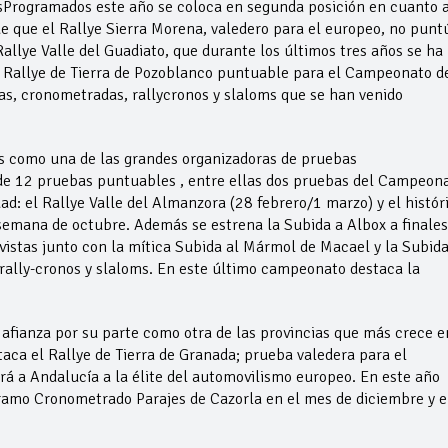
sProgramados este año se coloca en segunda posición en cuanto 
e que el Rallye Sierra Morena, valedero para el europeo, no punt
llye Valle del Guadiato, que durante los últimos tres años se ha
el Rallye de Tierra de Pozoblanco puntuable para el Campeonato d
as, cronometradas, rallycronos y slaloms que se han venido
s como una de las grandes organizadoras de pruebas
l de 12 pruebas puntuables , entre ellas dos pruebas del Campeon
ad: el Rallye Valle del Almanzora (28 febrero/1 marzo) y el histór
 semana de octubre. Además se estrena la Subida a Albox a finales
vistas junto con la mítica Subida al Mármol de Macael y la Subida
rally-cronos y slaloms. En este último campeonato destaca la
fianza por su parte como otra de las provincias que más crece e
aca el Rallye de Tierra de Granada; prueba valedera para el
 a Andalucía a la élite del automovilismo europeo. En este año
amo Cronometrado Parajes de Cazorla en el mes de diciembre y e