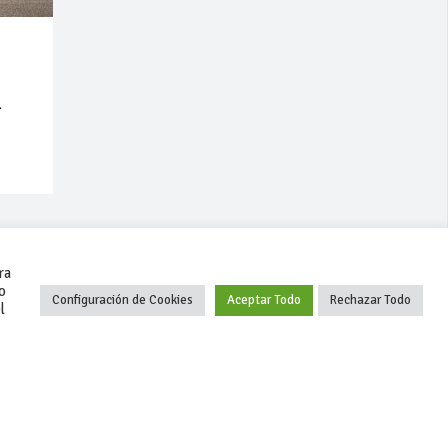
l
ra
o
Configuración de Cookies
Aceptar Todo
Rechazar Todo
l
+34 627 35 00 36