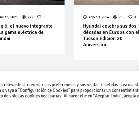
ne 13, 2025
772
0
Ago 19, 2024
755
0
iq 9, el nuevo integrante
Hyundai celebra sus dos
la gama eléctrica de
décadas en Europa con e
undai
Tucson Edición 20
Aniversario
 relevante al recordar sus preferencias y sus visitas repetidas. Lea nuest
 o vaya a "Configuración de Cookies" para proporcionar un consentimient
 de solo las cookies necesarias. Al hacer clic en "Aceptar Todo", acepta e
-Contacto
-Cómo publicar un anuncio
-Vende+