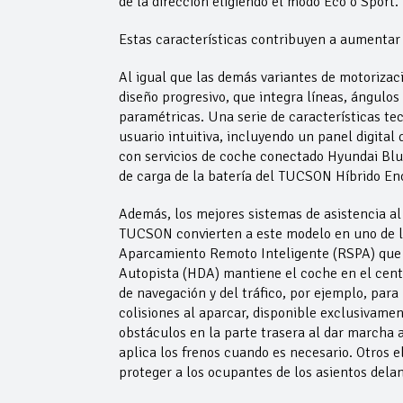
de la dirección eligiendo el modo Eco o Sport.
Estas características contribuyen a aumentar
Al igual que las demás variantes de motoriza
diseño progresivo, que integra líneas, ángulos 
paramétricas. Una serie de características t
usuario intuitiva, incluyendo un panel digita
con servicios de coche conectado Hyundai Blu
de carga de la batería del TUCSON Híbrido Ench
Además, los mejores sistemas de asistencia al 
TUCSON convierten a este modelo en uno de lo
Aparcamiento Remoto Inteligente (RSPA) que 
Autopista (HDA) mantiene el coche en el centr
de navegación y del tráfico, por ejemplo, para 
colisiones al aparcar, disponible exclusivame
obstáculos en la parte trasera al dar marcha a
aplica los frenos cuando es necesario. Otros e
proteger a los ocupantes de los asientos delant