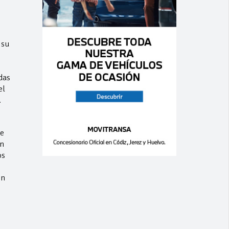
 su
das
el
.
de
en
os
on