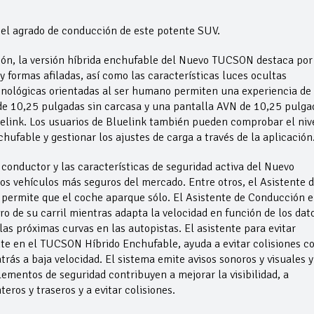
 el agrado de conducción de este potente SUV.
ción, la versión híbrida enchufable del Nuevo TUCSON destaca por
y formas afiladas, así como las características luces ocultas
ecnológicas orientadas al ser humano permiten una experiencia de
l de 10,25 pulgadas sin carcasa y una pantalla AVN de 10,25 pulga
elink. Los usuarios de Bluelink también pueden comprobar el niv
ufable y gestionar los ajustes de carga a través de la aplicación
conductor y las características de seguridad activa del Nuevo
s vehículos más seguros del mercado. Entre otros, el Asistente 
permite que el coche aparque sólo. El Asistente de Conducción 
o de su carril mientras adapta la velocidad en función de los dat
las próximas curvas en las autopistas. El asistente para evitar
nte en el TUCSON Híbrido Enchufable, ayuda a evitar colisiones c
trás a baja velocidad. El sistema emite avisos sonoros y visuales y
lementos de seguridad contribuyen a mejorar la visibilidad, a
eros y traseros y a evitar colisiones.