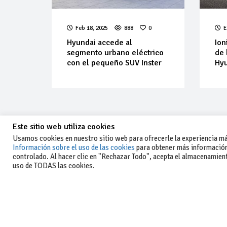
Feb 18, 2025
888
0
E
Hyundai accede al
Ion
segmento urbano eléctrico
de 
con el pequeño SUV Inster
Hy
Este sitio web utiliza cookies
Usamos cookies en nuestro sitio web para ofrecerle la experiencia más
Información sobre el uso de las cookies
para obtener más información
controlado. Al hacer clic en "Rechazar Todo", acepta el almacenamiento
-Aviso legal y condiciones generales
uso de TODAS las cookies.
de uso
-Política de privacidad
-Política de cookies