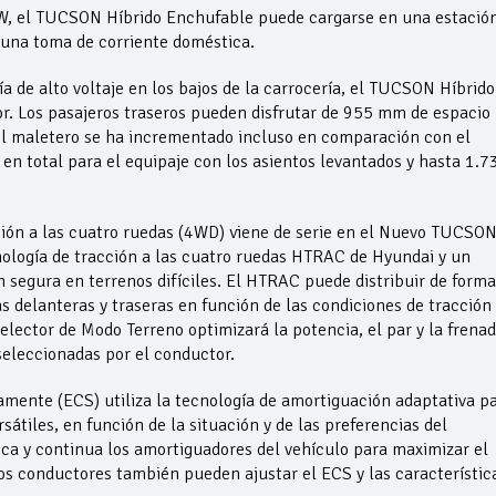
kW, el TUCSON Híbrido Enchufable puede cargarse en una estació
o una toma de corriente doméstica.
ía de alto voltaje en los bajos de la carrocería, el TUCSON Híbrido
r. Los pasajeros traseros pueden disfrutar de 955 mm de espacio
del maletero se ha incrementado incluso en comparación con el
en total para el equipaje con los asientos levantados y hasta 1.7
ción a las cuatro ruedas (4WD) viene de serie en el Nuevo TUCSO
nología de tracción a las cuatro ruedas HTRAC de Hyundai y un
segura en terrenos difíciles. El HTRAC puede distribuir de forma
s delanteras y traseras en función de las condiciones de tracción 
elector de Modo Terreno optimizará la potencia, el par y la frena
seleccionadas por el conductor.
mente (ECS) utiliza la tecnología de amortiguación adaptativa p
átiles, en función de la situación y de las preferencias del
ca y continua los amortiguadores del vehículo para maximizar el
Los conductores también pueden ajustar el ECS y las característic