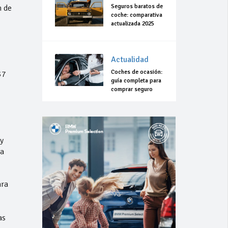
Seguros baratos de
n de
coche: comparativa
actualizada 2025
Actualidad
Coches de ocasión:
37
guía completa para
comprar seguro
N
y
da
ara
as