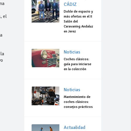
ema
CÁDIZ
Doble de espacio y
, el
más ofertas en el II
Salón del
Caravaning Andaluz
en Jerez
 a
Noticias
la
Coches clásicos:
vo
guía para iniciarse
en la colección
o
Noticias
Mantenimiento de
coches clásicos:
consejos prácticos
Actualidad