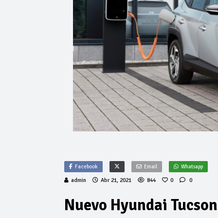
Facebook
Email
Whatsapp
admin
Abr 21, 2021
844
0
0
Nuevo Hyundai Tucson 