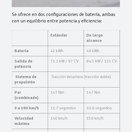
Se ofrece en dos configuraciones de batería, ambas
con un equilibrio entre potencia y eficiencia:
Estándar
De largo
alcance
Batería
42 kWh
49 kWh
Salida de
71.1 kW / 97 CV
84.5 kW / 115 CV
potencia
Sistema de
Tracción delantera (tracción doble)
propulsión
Par
147 Nm
147 Nm
(combinado)
0 a 100 km/h
11.7 segundos
10.6 segundos
Velocidad
140 km/h
150 km/h
máxima