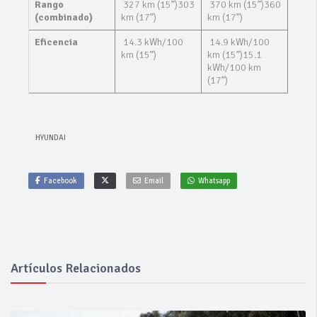
Rango
327 km (15”)303
370 km (15”)360
(combinado)
km (17”)
km (17”)
Eficencia
14.3 kWh/100
14.9 kWh/100
km (15”)
km (15”)15.1
kWh/100 km
(17”)
HYUNDAI
Facebook
Email
Whatsapp
Artículos Relacionados