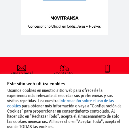
-Aviso legal
-Contacto
+34 627 35
y condiciones
-Cómo
00 36
Este sitio web utiliza cookies
generales
publicar un
de uso
anuncio
Usamos cookies en nuestro sitio web para ofrecerle la
-Vende+
experiencia más relevante al recordar sus preferencias y sus
-Política de
visitas repetidas. Lea nuestra
Información sobre el uso de las
privacidad
cookies
para obtener más información o vaya a "Configuración de
-Política de
Cookies" para proporcionar un consentimiento controlado. Al
cookies
hacer clic en "Rechazar Todo", acepta el almacenamiento de solo
las cookies necesarias. Al hacer clic en "Aceptar Todo", acepta el
uso de TODAS las cookies.