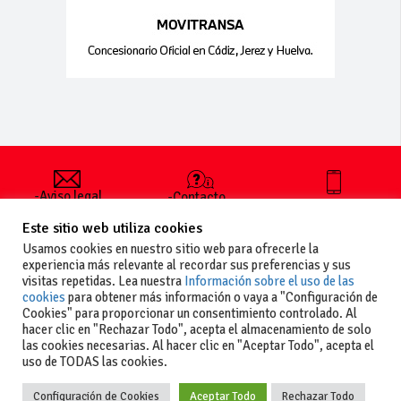
-Aviso legal
-Contacto
+34 627 35
y condiciones
-Cómo
00 36
Este sitio web utiliza cookies
generales
publicar un
de uso
anuncio
Usamos cookies en nuestro sitio web para ofrecerle la
-Vende+
experiencia más relevante al recordar sus preferencias y sus
-Política de
visitas repetidas. Lea nuestra
Información sobre el uso de las
privacidad
cookies
para obtener más información o vaya a "Configuración de
-Política de
Cookies" para proporcionar un consentimiento controlado. Al
cookies
hacer clic en "Rechazar Todo", acepta el almacenamiento de solo
las cookies necesarias. Al hacer clic en "Aceptar Todo", acepta el
uso de TODAS las cookies.
Configuración de Cookies
Aceptar Todo
Rechazar Todo