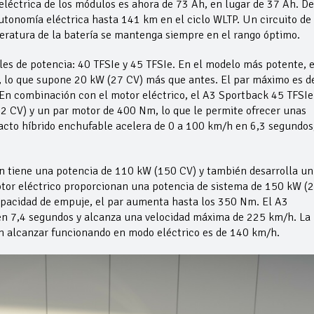
 eléctrica de los módulos es ahora de 73 Ah, en lugar de 37 Ah. De
utonomía eléctrica hasta 141 km en el ciclo WLTP. Un circuito de
peratura de la batería se mantenga siempre en el rango óptimo.
les de potencia: 40 TFSIe y 45 TFSIe. En el modelo más potente, e
 lo que supone 20 kW (27 CV) más que antes. El par máximo es d
En combinación con el motor eléctrico, el A3 Sportback 45 TFSIe
2 CV) y un par motor de 400 Nm, lo que le permite ofrecer unas
acto híbrido enchufable acelera de 0 a 100 km/h en 6,3 segundos,
ón tiene una potencia de 110 kW (150 CV) y también desarrolla un
otor eléctrico proporcionan una potencia de sistema de 150 kW (
apacidad de empuje, el par aumenta hasta los 350 Nm. El A3
en 7,4 segundos y alcanza una velocidad máxima de 225 km/h. La
 alcanzar funcionando en modo eléctrico es de 140 km/h.