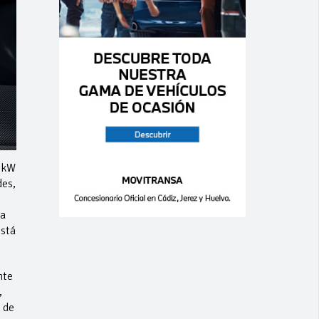
5 kW
des,
ba
está
nte
,
 de