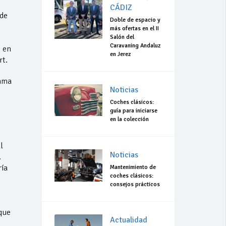
CÁDIZ
 de
Doble de espacio y
más ofertas en el II
Salón del
Caravaning Andaluz
s en
en Jerez
rt.
gama
Noticias
,
Coches clásicos:
guía para iniciarse
en la colección
l
Noticias
.
ría
Mantenimiento de
coches clásicos:
consejos prácticos
que
Actualidad