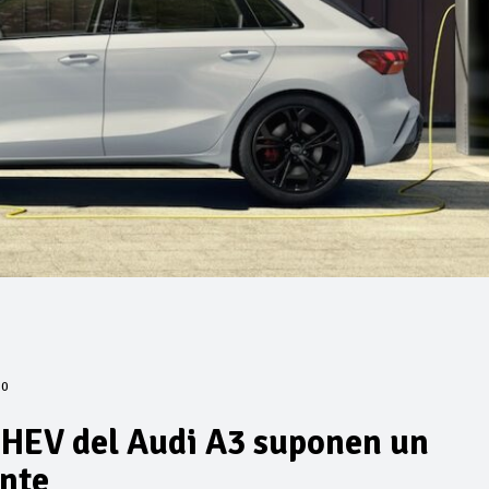
0
PHEV del Audi A3 suponen un
nte