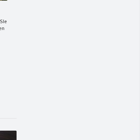
FSIe
en