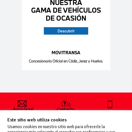
-Aviso legal
-Contacto
+34 627 35
y condiciones
-Cómo
00 36
Este sitio web utiliza cookies
generales
publicar un
de uso
anuncio
Usamos cookies en nuestro sitio web para ofrecerle la
-Vende+