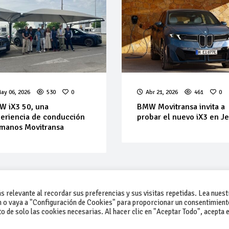
ay 06, 2026
530
0
Abr 21, 2026
461
0
 iX3 50, una
BMW Movitransa invita a
eriencia de conducción
probar el nuevo iX3 en J
manos Movitransa
 relevante al recordar sus preferencias y sus visitas repetidas. Lea nuest
 o vaya a "Configuración de Cookies" para proporcionar un consentimient
 de solo las cookies necesarias. Al hacer clic en "Aceptar Todo", acepta e
-Contacto
-Cómo publicar un anuncio