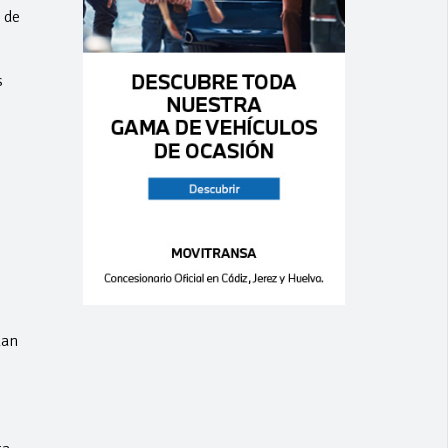
 de
s
lan