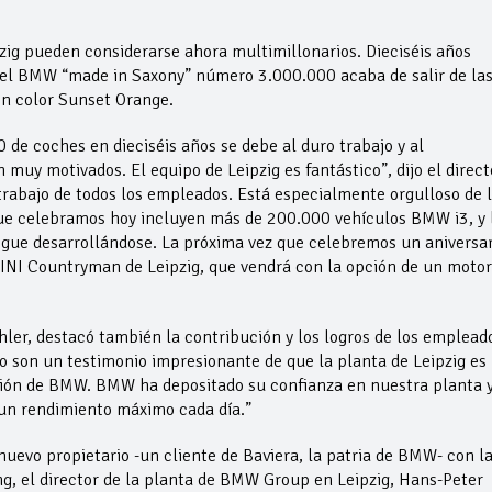
ig pueden considerarse ahora multimillonarios. Dieciséis años
 el BMW “made in Saxony” número 3.000.000 acaba de salir de la
n color Sunset Orange.
de coches en dieciséis años se debe al duro trabajo y al
uy motivados. El equipo de Leipzig es fantástico”, dijo el direct
trabajo de todos los empleados. Está especialmente orgulloso de 
que celebramos hoy incluyen más de 200.000 vehículos BMW i3, y 
igue desarrollándose. La próxima vez que celebremos un aniversar
MINI Countryman de Leipzig, que vendrá con la opción de un motor
ler, destacó también la contribución y los logros de los emplead
 son un testimonio impresionante de que la planta de Leipzig es
cción de BMW. BMW ha depositado su confianza en nuestra planta 
un rendimiento máximo cada día.”
 nuevo propietario -un cliente de Baviera, la patria de BMW- con l
ng, el director de la planta de BMW Group en Leipzig, Hans-Peter