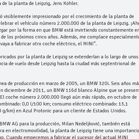
de la planta de Leipzig, Jens Köhler.
ró visiblemente impresionado por el crecimiento de la planta de
lebrar el vehículo número 2.000.000 de la planta de Leipzig. ¡Ah
uzgar por la forma en que BMW está invirtiendo constantemente en
tro de los próximos cinco años. Además, me complace especialment
vaya a fabricar otro coche eléctrico, el MINI”.
bricados por la planta de Leipzig se extenderían a lo largo de unos
cia de vuelo desde Leipzig hasta la ciudad más septentrional de
línea de producción en marzo de 2005, un BMW 320i. Seis años má
 en diciembre de 2011, un BMW 116d blanco Alpine que se presen
. El coche número 2.000.000 llegó aún más rápido, en octubre de
mbinado: 0,0 l/100 km; consumo eléctrico combinado: 13,1
g/km) en Azul Protonic para un cliente de Estados Unidos.
 BMW AG para la producción, Milan Nedeljković, también está
a en electromovilidad, la planta de Leipzig tiene una importanci
up. Cuando empecemos a fabricar el sucesor del actual MINI