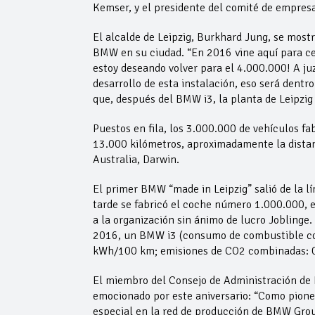
Kemser, y el presidente del comité de empresa 
El alcalde de Leipzig, Burkhard Jung, se most
BMW en su ciudad. “En 2016 vine aquí para ce
estoy deseando volver para el 4.000.000! A j
desarrollo de esta instalación, eso será den
que, después del BMW i3, la planta de Leipzig 
Puestos en fila, los 3.000.000 de vehículos fa
13.000 kilómetros, aproximadamente la distan
Australia, Darwin.
El primer BMW “made in Leipzig” salió de la 
tarde se fabricó el coche número 1.000.000,
a la organización sin ánimo de lucro Joblinge
2016, un BMW i3 (consumo de combustible co
kWh/100 km; emisiones de CO2 combinadas: 0 
El miembro del Consejo de Administración de
emocionado por este aniversario: “Como pioner
especial en la red de producción de BMW Gro