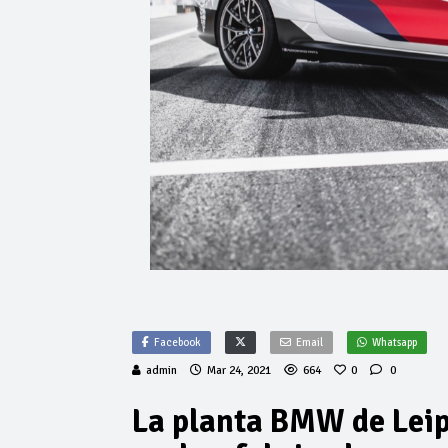
Facebook
Email
Whatsapp
admin
Mar 24, 2021
664
0
0
La planta BMW de Leipz