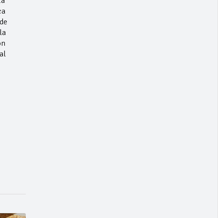
ta
ca
sde
la
ón
al