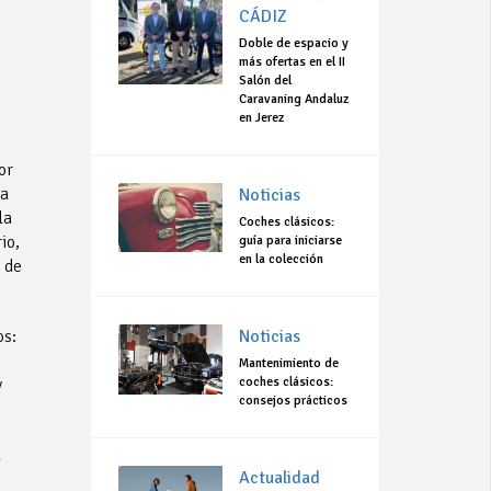
CÁDIZ
Doble de espacio y
más ofertas en el II
s
Salón del
Caravaning Andaluz
en Jerez
or
la
Noticias
la
Coches clásicos:
io,
guía para iniciarse
en la colección
 de
os:
Noticias
Mantenimiento de
y
coches clásicos:
consejos prácticos
a
Actualidad