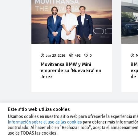
Jun 23, 2026
492
0
M
Movitransa BMW y Mini
BMW
emprende su ‘Nueva Era’ en
exp
Jerez
de 
Este sitio web utiliza cookies
Usamos cookies en nuestro sitio web para ofrecerle la experiencia más
Información sobre el uso de las cookies
para obtener más información
controlado. Al hacer clic en "Rechazar Todo", acepta el almacenamiento
-Aviso legal y condiciones generales
uso de TODAS las cookies.
de uso