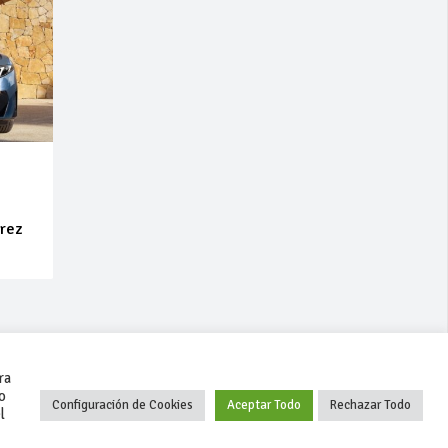
erez
ra
o
Configuración de Cookies
Aceptar Todo
Rechazar Todo
l
+34 627 35 00 36