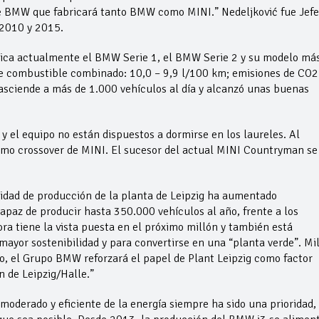
e BMW que fabricará tanto BMW como MINI.” Nedeljković fue Jefe
 2010 y 2015.
brica actualmente el BMW Serie 1, el BMW Serie 2 y su modelo má
 combustible combinado: 10,0 – 9,9 l/100 km; emisiones de CO2
sciende a más de 1.000 vehículos al día y alcanzó unas buenas
y el equipo no están dispuestos a dormirse en los laureles. Al
imo crossover de MINI. El sucesor del actual MINI Countryman se
idad de producción de la planta de Leipzig ha aumentado
apaz de producir hasta 350.000 vehículos al año, frente a los
a tiene la vista puesta en el próximo millón y también está
ayor sostenibilidad y para convertirse en una “planta verde”. Mi
lo, el Grupo BMW reforzará el papel de Plant Leipzig como factor
n de Leipzig/Halle.”
moderado y eficiente de la energía siempre ha sido una prioridad,