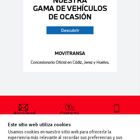
-Aviso legal
-Contacto
+34 627 35
y condiciones
-Cómo
00 36
Este sitio web utiliza cookies
generales
publicar un
de uso
anuncio
Usamos cookies en nuestro sitio web para ofrecerle la
-Vende+
experiencia más relevante al recordar sus preferencias y sus