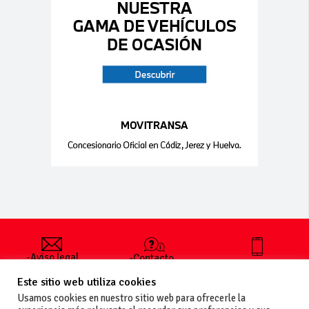
-Aviso legal
-Contacto
+34 627 35
y condiciones
-Cómo
00 36
Este sitio web utiliza cookies
generales
publicar un
de uso
anuncio
Usamos cookies en nuestro sitio web para ofrecerle la
-Vende+