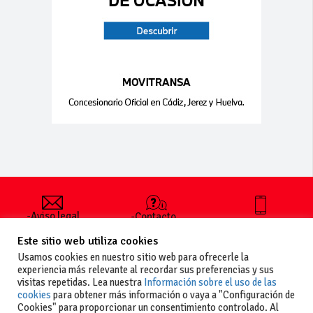
-Aviso legal
-Contacto
+34 627 35
y condiciones
-Cómo
00 36
Este sitio web utiliza cookies
generales
publicar un
de uso
anuncio
Usamos cookies en nuestro sitio web para ofrecerle la
-Vende+
experiencia más relevante al recordar sus preferencias y sus
-Política de
visitas repetidas. Lea nuestra
Información sobre el uso de las
privacidad
cookies
para obtener más información o vaya a "Configuración de
-Política de
Cookies" para proporcionar un consentimiento controlado. Al