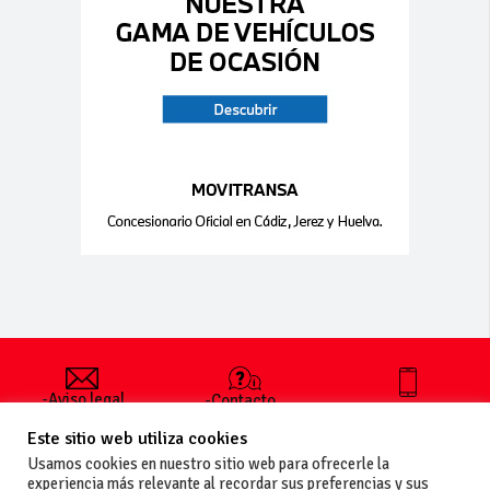
-Aviso legal
-Contacto
+34 627 35
y condiciones
-Cómo
00 36
Este sitio web utiliza cookies
generales
publicar un
de uso
anuncio
Usamos cookies en nuestro sitio web para ofrecerle la
-Vende+
experiencia más relevante al recordar sus preferencias y sus