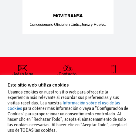
-Aviso legal
-Contacto
+34 627 35
y condiciones
-Cómo
00 36
Este sitio web utiliza cookies
generales
publicar un
de uso
anuncio
Usamos cookies en nuestro sitio web para ofrecerle la
-Vende+
experiencia más relevante al recordar sus preferencias y sus
-Política de
visitas repetidas. Lea nuestra
Información sobre el uso de las
privacidad
cookies
para obtener más información o vaya a "Configuración de
-Política de
Cookies" para proporcionar un consentimiento controlado. Al
cookies
hacer clic en "Rechazar Todo", acepta el almacenamiento de solo
las cookies necesarias. Al hacer clic en "Aceptar Todo", acepta el
uso de TODAS las cookies.