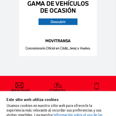
-Aviso legal
-Contacto
+34 627 35
y condiciones
-Cómo
00 36
Este sitio web utiliza cookies
generales
publicar un
de uso
anuncio
Usamos cookies en nuestro sitio web para ofrecerle la
-Vende+
experiencia más relevante al recordar sus preferencias y sus
-Política de
visitas repetidas. Lea nuestra
Información sobre el uso de las