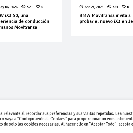
ay 06, 2026
529
0
Abr 21, 2026
461
0
 iX3 50, una
BMW Movitransa invita a
eriencia de conducción
probar el nuevo iX3 en J
manos Movitransa
 relevante al recordar sus preferencias y sus visitas repetidas. Lea nuest
 o vaya a "Configuración de Cookies" para proporcionar un consentimient
 de solo las cookies necesarias. Al hacer clic en "Aceptar Todo", acepta e
-Contacto
-Cómo publicar un anuncio