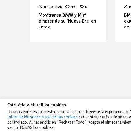
Jun 23, 2026
492
0
M
Movitransa BMW y Mini
BMW
emprende su ‘Nueva Era’ en
exp
Jerez
de 
Este sitio web utiliza cookies
Usamos cookies en nuestro sitio web para ofrecerle la experiencia más
Información sobre el uso de las cookies
para obtener más información
controlado. Al hacer clic en "Rechazar Todo", acepta el almacenamiento
-Aviso legal y condiciones generales
uso de TODAS las cookies.
de uso