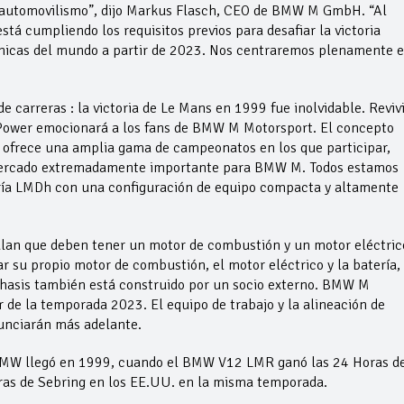
l automovilismo”, dijo Markus Flasch, CEO de BMW M GmbH. “Al
á cumpliendo los requisitos previos para desafiar la victoria
cónicas del mundo a partir de 2023. Nos centraremos plenamente 
e carreras : la victoria de Le Mans en 1999 fue inolvidable. Revivi
 Power emocionará a los fans de BMW M Motorsport. El concepto
 ofrece una amplia gama de campeonatos en los que participar,
 mercado extremadamente importante para BMW M. Todos estamos
oría LMDh con una configuración de equipo compacta y altamente
lan que deben tener un motor de combustión y un motor eléctric
 su propio motor de combustión, el motor eléctrico y la batería, 
 chasis también está construido por un socio externo. BMW M
 de la temporada 2023. El equipo de trabajo y la alineación de
nunciarán más adelante.
e BMW llegó en 1999, cuando el BMW V12 LMR ganó las 24 Horas d
ras de Sebring en los EE.UU. en la misma temporada.