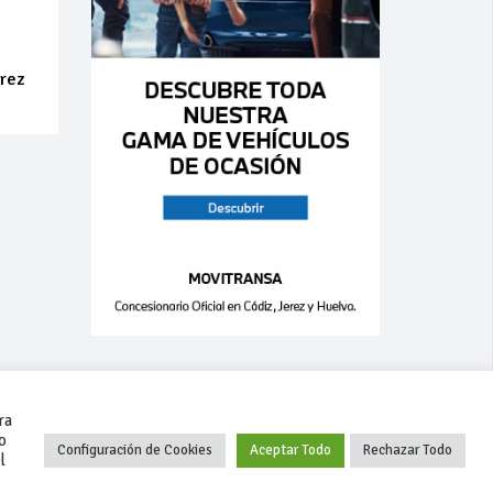
erez
ra
o
Configuración de Cookies
Aceptar Todo
Rechazar Todo
l
+34 627 35 00 36