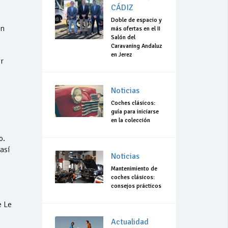
CÁDIZ
Doble de espacio y
en
más ofertas en el II
Salón del
Caravaning Andaluz
en Jerez
r
Noticias
Coches clásicos:
guía para iniciarse
en la colección
o.
así
Noticias
Mantenimiento de
coches clásicos:
consejos prácticos
e Le
Actualidad