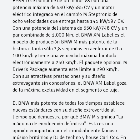
HYBRID se compone de un motor V8 con una
potencia máxima de 430 kW/585 CV y un motor
eléctrico integrado en el cambio M Steptronic de
ocho velocidades que entrega hasta 145 kW/197 CV.
Con una potencia del sistema de 550 kW/748 CV y un
par combinado de 1.000 Nm, el BMW XM Label es el
modelo de producción BMW M más potente de la
historia. Tarda sólo 3,8 segundos en acelerar de 0 a
100 km/h y tiene una velocidad máxima limitada
electrónicamente a 250 km/h. El paquete opcional M
Driver’s Package aumenta este límite a 290 km/h.
Con sus atractivas prestaciones y su diseño
extravagante sin concesiones, el BMW XM Label goza
de la máxima exclusividad en el segmento de lujo.
El BMW más potente de todos los tiempos establece
nuevos estándares con su diseño extrovertido al
tiempo que demuestra por qué BMW M significa “La
máquina de conducción definitiva”. Esta es una
opinión compartida por el mundialmente famoso
músico británico y DJ de techno y house Carl Cox. En