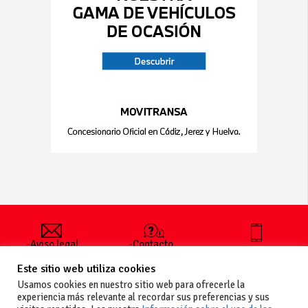
-Aviso legal
-Contacto
+34 627 35
y condiciones
-Cómo
00 36
Este sitio web utiliza cookies
generales
publicar un
de uso
anuncio
Usamos cookies en nuestro sitio web para ofrecerle la
-Vende+
experiencia más relevante al recordar sus preferencias y sus
-Política de