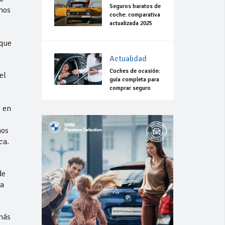
Seguros baratos de
mos
coche: comparativa
actualizada 2025
 que
Actualidad
Coches de ocasión:
el
guía completa para
comprar seguro
s en
nos
ca.
de
va
más