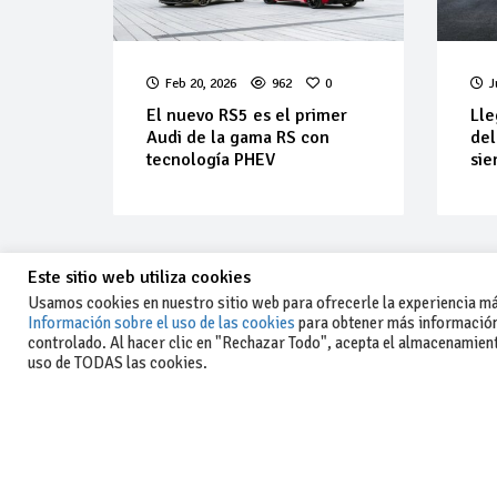
Feb 20, 2026
962
0
J
El nuevo RS5 es el primer
Lle
Audi de la gama RS con
del
tecnología PHEV
sie
Este sitio web utiliza cookies
Usamos cookies en nuestro sitio web para ofrecerle la experiencia más
Información sobre el uso de las cookies
para obtener más información
controlado. Al hacer clic en "Rechazar Todo", acepta el almacenamiento
-Aviso legal y condiciones generales
uso de TODAS las cookies.
de uso
-Política de privacidad
-Política de cookies