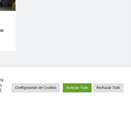
on
ra
o
Configuración de Cookies
Aceptar Todo
Rechazar Todo
l
+34 627 35 00 36