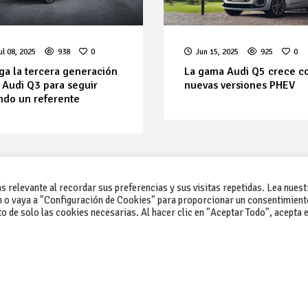
ul 08, 2025
938
0
Jun 15, 2025
925
0
ga la tercera generación
La gama Audi Q5 crece c
 Audi Q3 para seguir
nuevas versiones PHEV
ndo un referente
 relevante al recordar sus preferencias y sus visitas repetidas. Lea nuest
 o vaya a "Configuración de Cookies" para proporcionar un consentimient
 de solo las cookies necesarias. Al hacer clic en "Aceptar Todo", acepta e
-Contacto
-Cómo publicar un anuncio
-Vende+