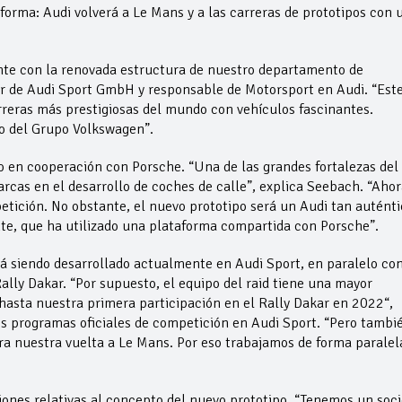
forma: Audi volverá a Le Mans y a las carreras de prototipos con 
te con la renovada estructura de nuestro departamento de
or de Audi Sport GmbH y responsable de Motorsport en Audi. “Est
rreras más prestigiosas del mundo con vehículos fascinantes.
ro del Grupo Volkswagen”.
o en cooperación con Porsche. “Una de las grandes fortalezas del
cas en el desarrollo de coches de calle”, explica Seebach. “Ahor
petición. No obstante, el nuevo prototipo será un Audi tan auténti
e, que ha utilizado una plataforma compartida con Porsche”.
á siendo desarrollado actualmente en Audi Sport, en paralelo con
lly Dakar. “Por supuesto, el equipo del raid tiene una mayor
asta nuestra primera participación en el Rally Dakar en 2022“,
os programas oficiales de competición en Audi Sport. “Pero tambi
 nuestra vuelta a Le Mans. Por eso trabajamos de forma paralel
iones relativas al concepto del nuevo prototipo. “Tenemos un soci