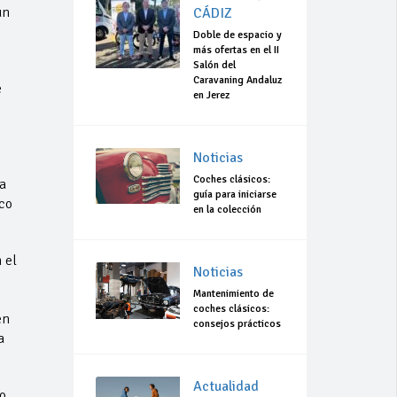
un
CÁDIZ
Doble de espacio y
más ofertas en el II
Salón del
Caravaning Andaluz
e
en Jerez
Noticias
Coches clásicos:
a
guía para iniciarse
co
en la colección
 el
Noticias
Mantenimiento de
coches clásicos:
én
consejos prácticos
a
Actualidad
o