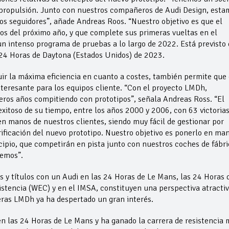
e propulsión. Junto con nuestros compañeros de Audi Design, esta
s seguidores”, añade Andreas Roos. “Nuestro objetivo es que el
ios del próximo año, y que complete sus primeras vueltas en el
un intenso programa de pruebas a lo largo de 2022. Está previsto
s 24 Horas de Daytona (Estados Unidos) de 2023.
ir la máxima eficiencia en cuanto a costes, también permite que 
teresante para los equipos cliente. “Con el proyecto LMDh,
eros años compitiendo con prototipos”, señala Andreas Ross. “El
exitoso de su tiempo, entre los años 2000 y 2006, con 63 victoria
 manos de nuestros clientes, siendo muy fácil de gestionar por
rificación del nuevo prototipo. Nuestro objetivo es ponerlo en ma
cipio, que competirán en pista junto con nuestros coches de fábri
emos”.
as y títulos con un Audi en las 24 Horas de Le Mans, las 24 Horas 
tencia (WEC) y en el IMSA, constituyen una perspectiva atracti
ras LMDh ya ha despertado un gran interés.
en las 24 Horas de Le Mans y ha ganado la carrera de resistencia 