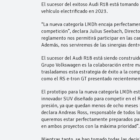
El sucesor del exitoso Audi R18 está tomando 
vehículo electrificado en 2023.
“La nueva categoría LMDh encaja perfectamen
competición”, declara Julius Seebach, Direct
reglamento nos permitirá participar en las ca
Además, nos serviremos de las sinergias dent
El sucesor del Audi R18 está siendo construid
Grupo Volkswagen es la colaboración entre mar
trasladamos esta estrategia de éxito a la com
como el RS e-tron GT presentado recientement
El prototipo para la nueva categoría LMDh est
innovador SUV diseñado para competir en el Ra
presión, ya que quedan menos de ocho meses h
declara Andreas Ross, responsable de todos l
queremos estar perfectamente preparados para
en ambos proyectos con la máxima prioridad”.
Mientras tanto, se han tomado todas las decis