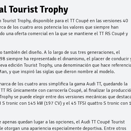
al Tourist Trophy
 Tourist Trophy, disponible para el TT Coupé en las versiones 40
arca de los cuatro aros potencia los valores que siempre han
ndo una oferta comercial en la que se mantiene el TT RS Coupé y
o también del diseño. A lo largo de sus tres generaciones, el
8 siempre ha representado el dinamismo, el placer de conducir y
nueva edición Tourist Trophy, una denominación que hace referenci
 Man, y que inspiró las siglas que dieron nombre al modelo.
marca de los cuatro aros simplifica la gama Audi TT, quedando la
l TT RS únicamente con carrocería Coupé, al finalizar la producci
t Trophy se puede elegir entre dos versiones mecánicas que destac
SI S tronic con 145 kW (197 CV) y el 45 TFSI quattro S tronic con 
apenas quedan lugar a las opciones, el Audi TT Coupé Tourist
 le otorgan una apariencia especialmente deportiva. Entre otros