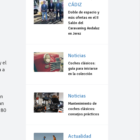
CÁDIZ
Doble de espacio y
más ofertas en el II
Salón del
Caravaning Andaluz
en Jerez
Noticias
 el
Coches clásicos:
guía para iniciarse
a a
en la colección
Noticias
ón
an
Mantenimiento de
coches clásicos:
180
consejos prácticos
Actualidad