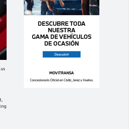
lus
t,
king