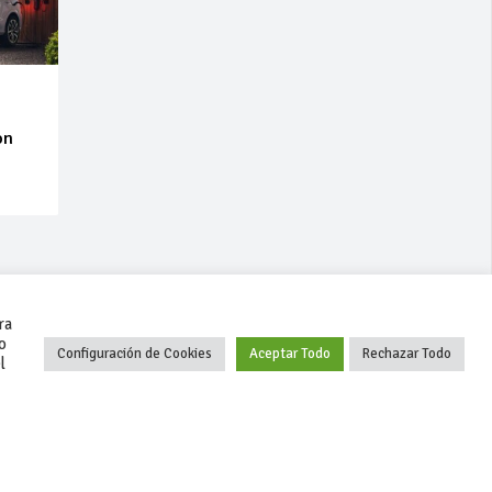
on
ra
o
Configuración de Cookies
Aceptar Todo
Rechazar Todo
l
+34 627 35 00 36