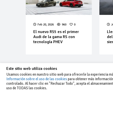
Feb 20, 2026
960
0
J
El nuevo RS5 es el primer
Lle
Audi de la gama RS con
del
tecnología PHEV
sie
Este sitio web utiliza cookies
Usamos cookies en nuestro sitio web para ofrecerle la experiencia más
Información sobre el uso de las cookies
para obtener más información
controlado. Al hacer clic en "Rechazar Todo", acepta el almacenamiento
-Aviso legal y condiciones generales
uso de TODAS las cookies.
de uso
-Política de privacidad
-Política de cookies