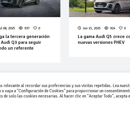
ul 08, 2025
937
0
Jun 15, 2025
924
0
ga la tercera generación
La gama Audi Q5 crece c
 Audi Q3 para seguir
nuevas versiones PHEV
ndo un referente
 relevante al recordar sus preferencias y sus visitas repetidas. Lea nuest
 o vaya a "Configuración de Cookies" para proporcionar un consentimient
 de solo las cookies necesarias. Al hacer clic en "Aceptar Todo", acepta e
-Contacto
-Cómo publicar un anuncio
-Vende+