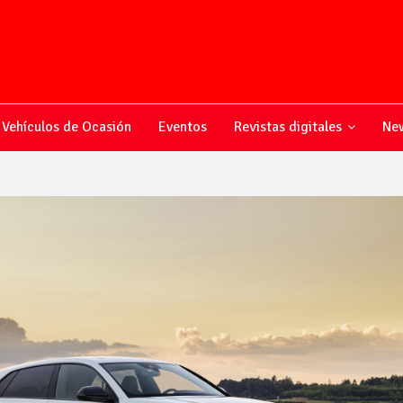
Vehículos de Ocasión
Eventos
Revistas digitales
New