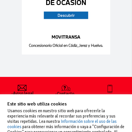
-Aviso legal
-Contacto
+34 627 35
y condiciones
-Cómo
00 36
Este sitio web utiliza cookies
generales
publicar un
de uso
anuncio
Usamos cookies en nuestro sitio web para ofrecerle la
-Vende+
experiencia más relevante al recordar sus preferencias y sus
-Política de
visitas repetidas. Lea nuestra
Información sobre el uso de las
privacidad
cookies
para obtener más información o vaya a "Configuración de
-Política de