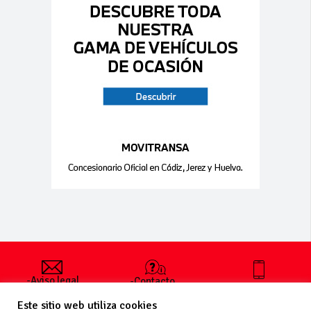
-Aviso legal
-Contacto
+34 627 35
y condiciones
-Cómo
00 36
Este sitio web utiliza cookies
generales
publicar un