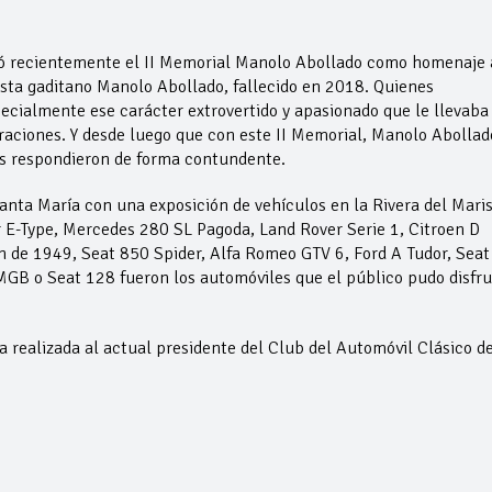
ró recientemente el II Memorial Manolo Abollado como homenaje 
nista gaditano Manolo Abollado, fallecido en 2018. Quienes
ialmente ese carácter extrovertido y apasionado que le llevaba
raciones. Y desde luego que con este II Memorial, Manolo Abollad
os respondieron de forma contundente.
anta María con una exposición de vehículos en la Rivera del Mari
 E-Type, Mercedes 280 SL Pagoda, Land Rover Serie 1, Citroen D
h de 1949, Seat 850 Spider, Alfa Romeo GTV 6, Ford A Tudor, Seat
GB o Seat 128 fueron los automóviles que el público pudo disfru
a realizada al actual presidente del Club del Automóvil Clásico d