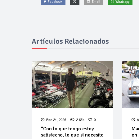
Facebook
Email
Whatsapp
Artículos Relacionados
Ene 21, 2026
2.65k
0
A
“Con lo que tengo estoy
Man
satisfecho, lo que sí necesito
en 