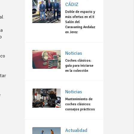
CÁDIZ
Doble de espacio y
al
más ofertas en el II
Salón del
Caravaning Andaluz
 a
en Jerez
o
Noticias
sco
Coches clásicos:
guía para iniciarse
en la colección
tar
Noticias
e
Mantenimiento de
coches clásicos:
consejos prácticos
Actualidad