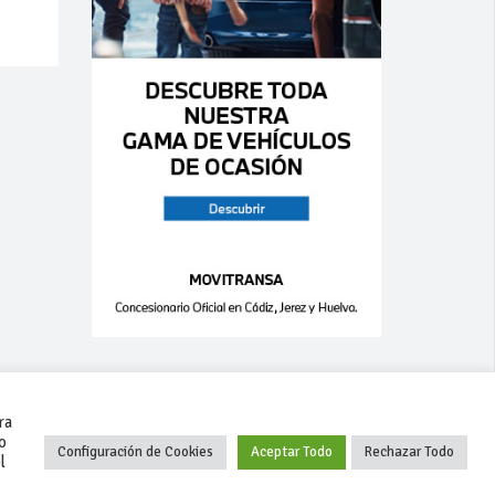
a
ra
o
Configuración de Cookies
Aceptar Todo
Rechazar Todo
l
+34 627 35 00 36