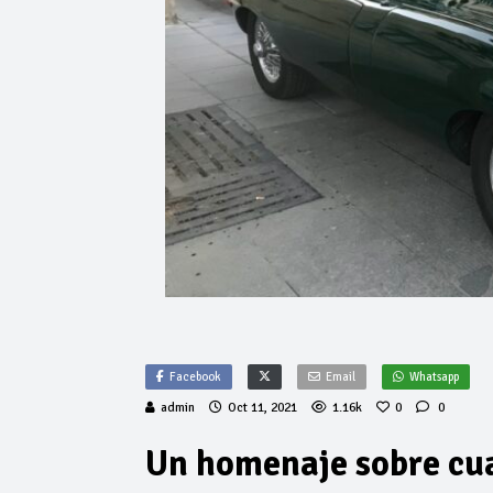
Facebook
Email
Whatsapp
admin
Oct 11, 2021
1.16k
0
0
Un homenaje sobre cu