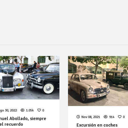
go 30, 2022
1.05k
0
Nov 08, 2021
914
0
uel Abollado, siempre
el recuerdo
Excursión en coches