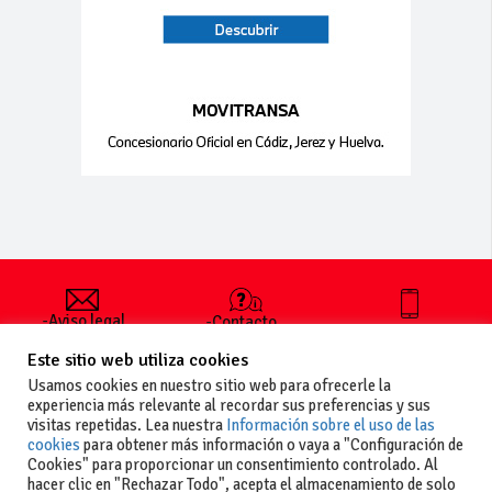
-Aviso legal
-Contacto
+34 627 35
y condiciones
-Cómo
00 36
Este sitio web utiliza cookies
generales
publicar un
de uso
anuncio
Usamos cookies en nuestro sitio web para ofrecerle la
-Vende+
experiencia más relevante al recordar sus preferencias y sus
-Política de
visitas repetidas. Lea nuestra
Información sobre el uso de las
privacidad
cookies
para obtener más información o vaya a "Configuración de
-Política de
Cookies" para proporcionar un consentimiento controlado. Al
cookies
hacer clic en "Rechazar Todo", acepta el almacenamiento de solo