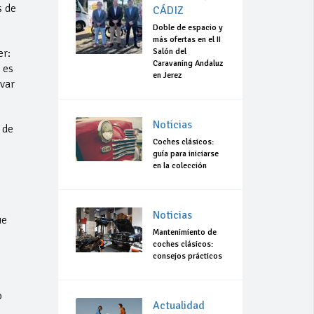
s de
CÁDIZ
Doble de espacio y
más ofertas en el II
r:
Salón del
Caravaning Andaluz
 es
en Jerez
var
Noticias
 de
Coches clásicos:
guía para iniciarse
en la colección
Noticias
ue
Mantenimiento de
coches clásicos:
consejos prácticos
o
Actualidad