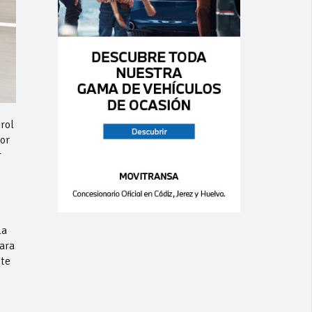
rol
or
r
la
ara
nte