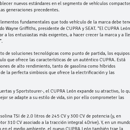
ablecer nuevos estándares en el segmento de vehículos compacto
las generaciones precedentes.
lementos fundamentales que todo vehículo de la marca debe tene
ado Wayne Griffiths, presidente de CUPRA y SEAT. “El CUPRA León
r a los entusiastas más exigentes, a hacer crecer la marca y a lle
”.
to de soluciones tecnológicas como punto de partida, los equipos
culo que ofrece las características de un auténtico CUPRA. Está
ones de alto rendimiento, tanto de gasolina como híbridos
e la perfecta simbiosis que ofrece la electrificación y las
puertas y Sportstourer-, el CUPRA León expande su atractivo, lo q
ejor se adapte a su estilo de vida, sin por ello comprometer las
olina TSI de 2.0 litros de 245 CV y 300 CV de potencia (y, en
otor 310 CV asociado a la tracción integral 4Drive). Y, en un mund
 en el medio ambiente, el nuevo CUPRA León también trae la