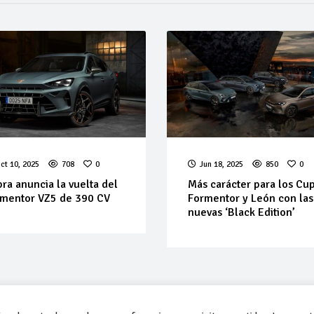
ct 10, 2025
708
0
Jun 18, 2025
850
0
ra anuncia la vuelta del
Más carácter para los Cu
mentor VZ5 de 390 CV
Formentor y León con las
nuevas ‘Black Edition’