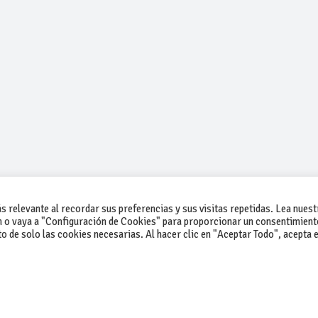
 relevante al recordar sus preferencias y sus visitas repetidas. Lea nuest
 o vaya a "Configuración de Cookies" para proporcionar un consentimient
 de solo las cookies necesarias. Al hacer clic en "Aceptar Todo", acepta e
-Contacto
-Cómo publicar un anuncio
-Vende+