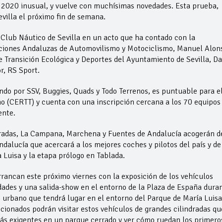
 2020 inusual, y vuelve con muchísimas novedades. Esta prueba,
villa el próximo fin de semana.
l Club Náutico de Sevilla en un acto que ha contado con la
raciones Andaluzas de Automovilismo y Motociclismo, Manuel Alon
 Transición Ecológica y Deportes del Ayuntamiento de Sevilla, Da
r, RS Sport.
do por SSV, Buggies, Quads y Todo Terrenos, es puntuable para e
 (CERTT) y cuenta con una inscripción cercana a los 70 equipos
ente.
 Paradas, La Campana, Marchena y Fuentes de Andalucía acogerán d
dalucía que acercará a los mejores coches y pilotos del país y de
 Luisa y la etapa prólogo en Tablada.
rrancan este próximo viernes con la exposición de los vehículos
idades y una salida-show en el entorno de la Plaza de España dura
 urbano que tendrá lugar en el entorno del Parque de María Luisa
icionados podrán visitar estos vehículos de grandes cilindradas qu
s exigentes en un parque cerrado y ver cómo ruedan los primero