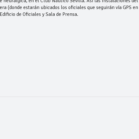
rálgica, en el Club Náutico Sevilla. Así las Instalaciones del
era (donde estarán ubicados los oficiales que seguirán vía GPS en
Edificio de Oficiales y Sala de Prensa.