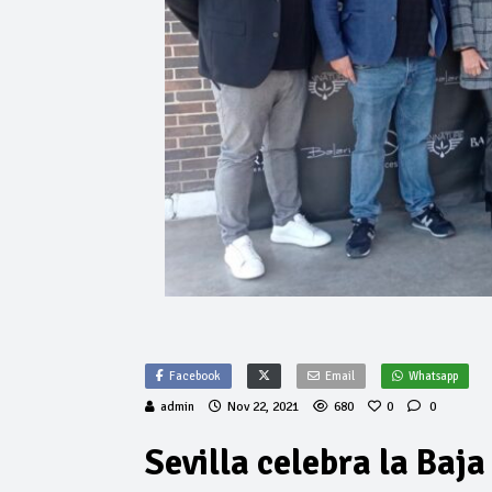
Facebook
Email
Whatsapp
admin
Nov 22, 2021
680
0
0
Sevilla celebra la Baj