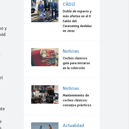
CÁDIZ
Doble de espacio y
más ofertas en el II
Salón del
Caravaning Andaluz
so y
en Jerez
vid
Noticias
l
Coches clásicos:
guía para iniciarse
en la colección
el
Noticias
Mantenimiento de
coches clásicos:
consejos prácticos
nte
e
Actualidad
s