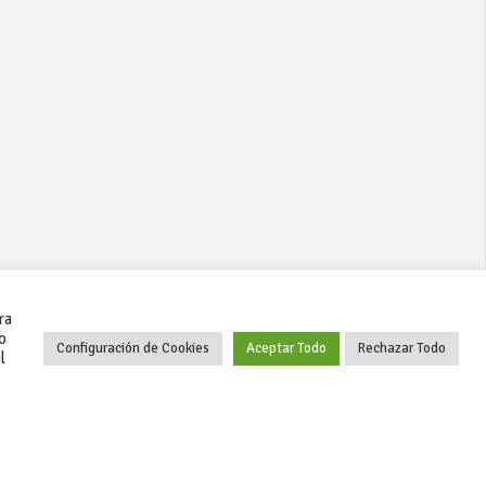
ra
o
Configuración de Cookies
Aceptar Todo
Rechazar Todo
l
+34 627 35 00 36