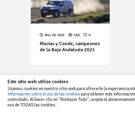
Nov 29, 2021
560
0
Macías y Conde, campeones
de la Baja Andalusía 2021
Este sitio web utiliza cookies
Usamos cookies en nuestro sitio web para ofrecerle la experiencia más
Información sobre el uso de las cookies
para obtener más información
controlado. Al hacer clic en "Rechazar Todo", acepta el almacenamiento
-Aviso legal y condiciones generales
uso de TODAS las cookies.
de uso
-Política de privacidad
-Política de cookies