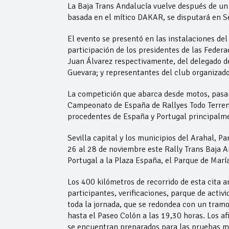
La Baja Trans Andalucía vuelve después de un
basada en el mítico DAKAR, se disputará en Se
El evento se presentó en las instalaciones de
participación de los presidentes de las Fede
Juan Álvarez respectivamente, del delegado de
Guevara; y representantes del club organizado
La competición que abarca desde motos, pasan
Campeonato de España de Rallyes Todo Terreno
procedentes de España y Portugal principalm
Sevilla capital y los municipios del Arahal,
26 al 28 de noviembre este Rally Trans Baja An
Portugal a la Plaza España, el Parque de María
Los 400 kilómetros de recorrido de esta cita a
participantes, verificaciones, parque de activ
toda la jornada, que se redondea con un tramo
hasta el Paseo Colón a las 19,30 horas. Los af
se encuentran preparados para las pruebas má