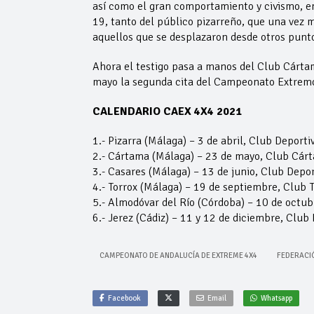
así como el gran comportamiento y civismo, en
19, tanto del público pizarreño, que una vez m
aquellos que se desplazaron desde otros punto
Ahora el testigo pasa a manos del Club Cárta
mayo la segunda cita del Campeonato Extrem
CALENDARIO CAEX 4X4 2021
1.- Pizarra (Málaga) – 3 de abril, Club Deport
2.- Cártama (Málaga) – 23 de mayo, Club Cárt
3.- Casares (Málaga) – 13 de junio, Club Depo
4.- Torrox (Málaga) – 19 de septiembre, Club 
5.- Almodóvar del Río (Córdoba) – 10 de octub
6.- Jerez (Cádiz) – 11 y 12 de diciembre, Club
CAMPEONATO DE ANDALUCÍA DE EXTREME 4X4
FEDERACI
Facebook
Email
Whatsapp