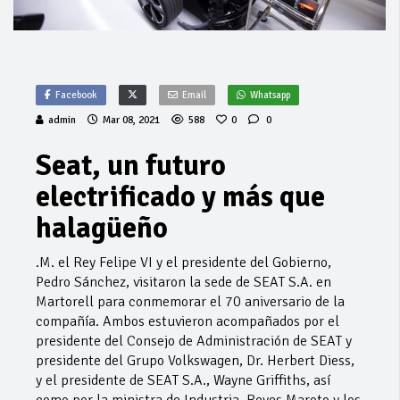
Facebook
Email
Whatsapp
admin
Mar 08, 2021
588
0
0
Seat, un futuro
electrificado y más que
halagüeño
.M. el Rey Felipe VI y el presidente del Gobierno,
Pedro Sánchez, visitaron la sede de SEAT S.A. en
Martorell para conmemorar el 70 aniversario de la
compañía. Ambos estuvieron acompañados por el
presidente del Consejo de Administración de SEAT y
presidente del Grupo Volkswagen, Dr. Herbert Diess,
y el presidente de SEAT S.A., Wayne Griffiths, así
como por la ministra de Industria, Reyes Maroto y los