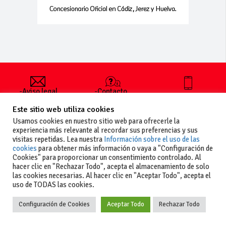
-Aviso legal
-Contacto
+34 627 35
y condiciones
-Cómo
00 36
Este sitio web utiliza cookies
generales
publicar un
de uso
anuncio
Usamos cookies en nuestro sitio web para ofrecerle la
-Vende+
experiencia más relevante al recordar sus preferencias y sus
-Política de
visitas repetidas. Lea nuestra
Información sobre el uso de las
privacidad
cookies
para obtener más información o vaya a "Configuración de
-Política de
Cookies" para proporcionar un consentimiento controlado. Al
cookies
hacer clic en "Rechazar Todo", acepta el almacenamiento de solo
las cookies necesarias. Al hacer clic en "Aceptar Todo", acepta el
uso de TODAS las cookies.
Configuración de Cookies
Aceptar Todo
Rechazar Todo
Copyright
La guia del motor