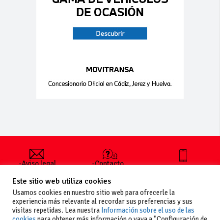
-Aviso legal
-Contacto
+34 627 35
y condiciones
-Cómo
00 36
Este sitio web utiliza cookies
generales
publicar un
de uso
anuncio
Usamos cookies en nuestro sitio web para ofrecerle la
-Vende+
experiencia más relevante al recordar sus preferencias y sus
-Política de
visitas repetidas. Lea nuestra
Información sobre el uso de las
privacidad
cookies
para obtener más información o vaya a "Configuración de