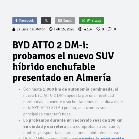
Facebook
Email
Whatsapp
La Guía del Motor
Feb 15, 2026
4.13k
0
0
BYD ATTO 2 DM-i:
probamos el nuevo SUV
híbrido enchufable
presentado en Almería
Con hasta
1.000 km de autonomía combinada
, el
nuevo BYD ATTO 2 DM-i apuesta por una movilidad
electrificada eficiente y sin limitaciones en el día a día. En
esta BYD ATTO 2 DM-i prueba, analizamos sus
principales características.
Lo
probamos durante un recorrido real de 200 km
en ciudad y carretera
para comprobar su consumo,
confort y respuesta en condiciones habituales de uso.
Un SUV híbrido enchufable que
prioriza la conducción