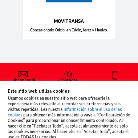
-Aviso legal
-Contacto
+34 627 35
y condiciones
-Cómo
00 36
Este sitio web utiliza cookies
generales
publicar un
de uso
anuncio
Usamos cookies en nuestro sitio web para ofrecerle la
-Vende+
experiencia más relevante al recordar sus preferencias y sus
-Política de
visitas repetidas. Lea nuestra
Información sobre el uso de las
privacidad
cookies
para obtener más información o vaya a "Configuración de
-Política de
Cookies" para proporcionar un consentimiento controlado. Al
cookies
hacer clic en "Rechazar Todo", acepta el almacenamiento de solo
las cookies necesarias. Al hacer clic en "Aceptar Todo", acepta el
uso de TODAS las cookies.