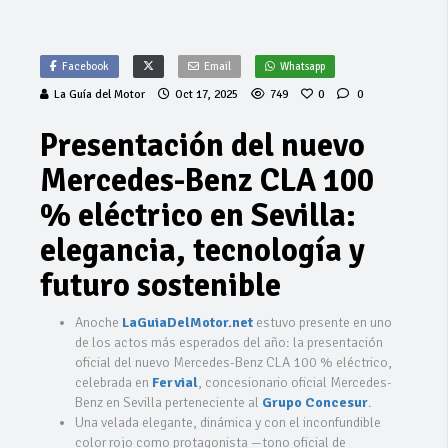
Facebook
Email
Whatsapp
La Guía del Motor
Oct 17, 2025
749
0
0
Presentación del nuevo
Mercedes-Benz CLA 100
% eléctrico en Sevilla:
elegancia, tecnología y
futuro sostenible
Anoche
LaGuiaDelMotor.net
estuvo presente en uno
de los actos más esperados del año: la presentación
oficial del nuevo Mercedes-Benz CLA 100 % eléctrico,
celebrada en
Fervial
, concesionario oficial Mercedes-
Benz en Sevilla perteneciente al
Grupo Concesur
.
Una velada elegante, dinámica y con el inconfundible
color rojo como protagonista —tono oficial de