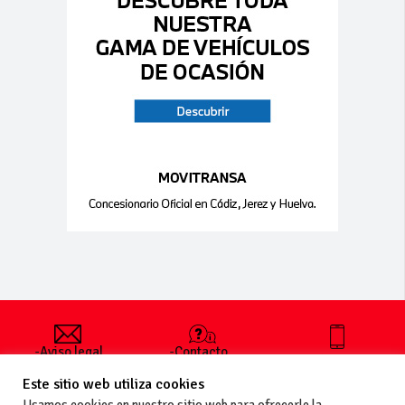
-Aviso legal
-Contacto
+34 627 35
y condiciones
-Cómo
00 36
Este sitio web utiliza cookies
generales
publicar un
de uso
anuncio