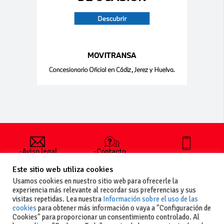
-Aviso legal
-Contacto
+34 627 35
y condiciones
-Cómo
00 36
Este sitio web utiliza cookies
generales
publicar un
de uso
anuncio
Usamos cookies en nuestro sitio web para ofrecerle la
-Vende+
experiencia más relevante al recordar sus preferencias y sus
-Política de
visitas repetidas. Lea nuestra
Información sobre el uso de las
privacidad
cookies
para obtener más información o vaya a "Configuración de
-Política de
Cookies" para proporcionar un consentimiento controlado. Al
cookies