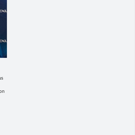
us
ron