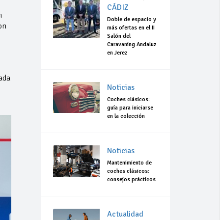
CÁDIZ
n
Doble de espacio y
on
más ofertas en el II
Salón del
Caravaning Andaluz
en Jerez
cada
Noticias
Coches clásicos:
guía para iniciarse
en la colección
Noticias
Mantenimiento de
coches clásicos:
consejos prácticos
Actualidad