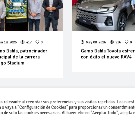
un 19, 2026
417
0
May 08, 2026
916
0
o Bahía, patrocinador
Gamo Bahía Toyota estre
ncipal de la carrera
con éxito el nuevo RAV4
ngo Stadium
 relevante al recordar sus preferencias y sus visitas repetidas. Lea nuest
 o vaya a "Configuración de Cookies" para proporcionar un consentimient
 de solo las cookies necesarias. Al hacer clic en "Aceptar Todo", acepta e
-Contacto
-Cómo publicar un anuncio
-Vende+