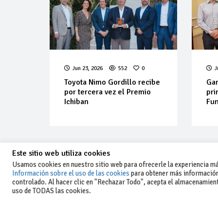
Jun 23, 2026
552
0
J
Toyota Nimo Gordillo recibe
Gam
por tercera vez el Premio
pri
Ichiban
Fu
Este sitio web utiliza cookies
Usamos cookies en nuestro sitio web para ofrecerle la experiencia más
Información sobre el uso de las cookies
para obtener más información
controlado. Al hacer clic en "Rechazar Todo", acepta el almacenamiento
-Aviso legal y condiciones generales
uso de TODAS las cookies.
de uso
-Política de privacidad