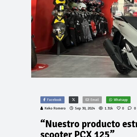
Facebook
Email
Whatsapp
Keko Romero
Sep 30, 2024
1.31k
0
0
“Nuestro producto estr
scooter PCX 125”