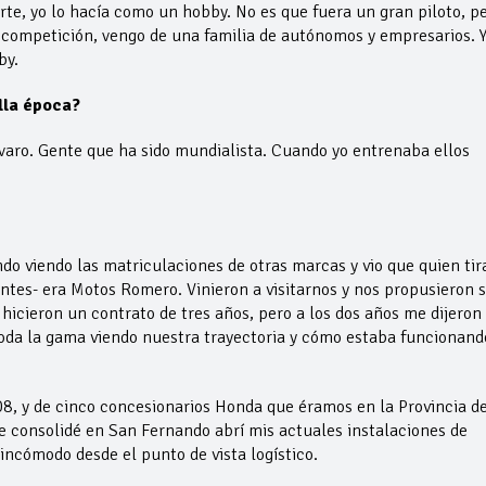
rte, yo lo hacía como un hobby. No es que fuera un gran piloto, p
ompetición, vengo de una familia de autónomos y empresarios. 
by.
lla época?
lvaro. Gente que ha sido mundialista. Cuando yo entrenaba ellos
 viendo las matriculaciones de otras marcas y vio que quien tir
antes- era Motos Romero. Vinieron a visitarnos y nos propusieron s
hicieron un contrato de tres años, pero a los dos años me dijeron
toda la gama viendo nuestra trayectoria y cómo estaba funcionand
2008, y de cinco concesionarios Honda que éramos en la Provincia d
me consolidé en San Fernando abrí mis actuales instalaciones de
y incómodo desde el punto de vista logístico.