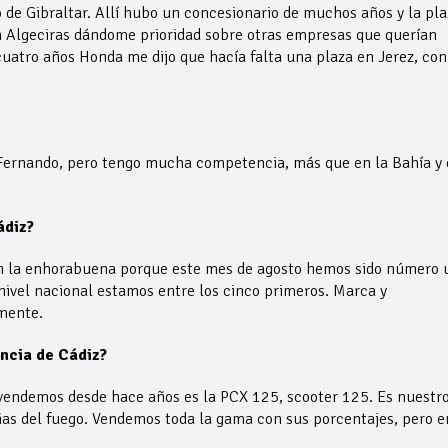
e Gibraltar. Allí hubo un concesionario de muchos años y la pla
 Algeciras dándome prioridad sobre otras empresas que querían
cuatro años Honda me dijo que hacía falta una plaza en Jerez, con
 Fernando, pero tengo mucha competencia, más que en la Bahía y
ádiz?
on la enhorabuena porque este mes de agosto hemos sido número 
ivel nacional estamos entre los cinco primeros. Marca y
amente.
incia de Cádiz?
 vendemos desde hace años es la PCX 125, scooter 125. Es nuestr
añas del fuego. Vendemos toda la gama con sus porcentajes, pero e