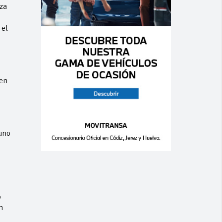
za
 el
 en
uno
o
n