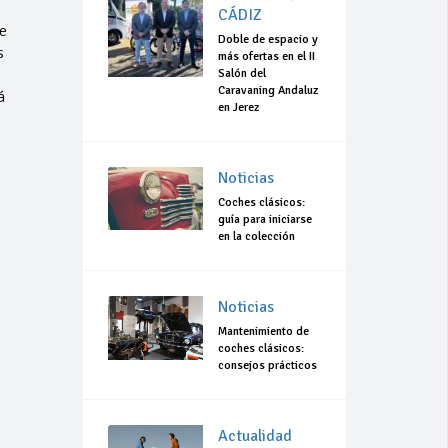
CÁDIZ
e
Doble de espacio y
s
más ofertas en el II
Salón del
Caravaning Andaluz
á
en Jerez
Noticias
Coches clásicos:
guía para iniciarse
en la colección
Noticias
Mantenimiento de
coches clásicos:
consejos prácticos
Actualidad