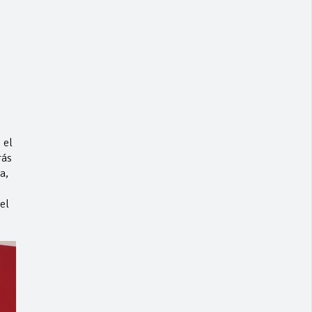
 el
rás
a,
el