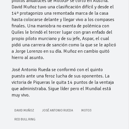
pilotos andaluces de MotoGP se cortó en Austria.
David Muñoz tuvo una clasificación difícil y desde el
14º protagonizo una remontada marca de la casa
hasta colocarse delante y llegar vivo a los compases
finales. Una maniobra no exenta de polémica con
Quiles le brindó el tercer lugar con gran enfado del
propio piloto murciano y de su jefe, Aspar, el cual
pidió una carrera de sanción como la que se le aplicó
a Jorge Lorenzo en su día. Muñoz en cambio quitó
hierro al asunto.
José Antonio Rueda se conformó con el quinto
puesto ante una feroz lucha de sus oponentes. La
victoria de Piqueras le quita 14 puntos de la ventaja
que administraba. Sigue líder pero el Mundial está
muy vivo.
DAVID MUÑOZ
JOSÉ ANTONIO RUEDA
MOTO3
RED BULL RING