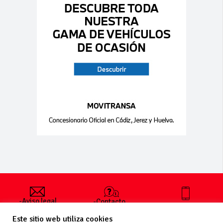
-Aviso legal
-Contacto
+34 627 35
y condiciones
-Cómo
00 36
Este sitio web utiliza cookies
generales
publicar un