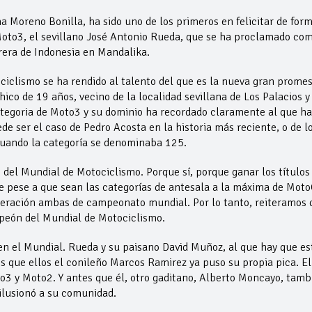
a Moreno Bonilla, ha sido uno de los primeros en felicitar de for
oto3, el sevillano José Antonio Rueda, que se ha proclamado co
rrera de Indonesia en Mandalika.
ciclismo se ha rendido al talento del que es la nueva gran prome
hico de 19 años, vecino de la localidad sevillana de Los Palacios y
 categoria de Moto3 y su dominio ha recordado claramente al que h
de ser el caso de Pedro Acosta en la historia más reciente, o de l
uando la categoría se denominaba 125.
 del Mundial de Motociclismo. Porque sí, porque ganar los títulos
 pese a que sean las categorías de antesala a la máxima de Moto
ideración ambas de campeonato mundial. Por lo tanto, reiteramos 
peón del Mundial de Motociclismo.
en el Mundial. Rueda y su paisano David Muñoz, al que hay que es
 que ellos el conileño Marcos Ramirez ya puso su propia pica. El
o3 y Moto2. Y antes que él, otro gaditano, Alberto Moncayo, tamb
ilusionó a su comunidad.