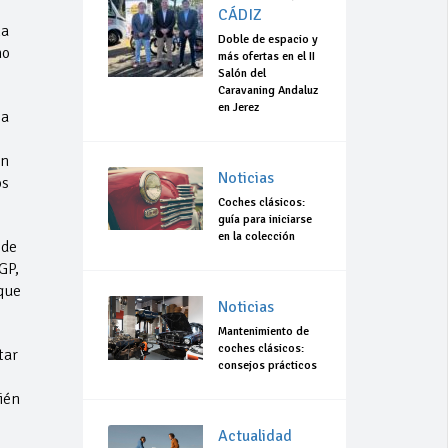
CÁDIZ
ma
Doble de espacio y
mo
más ofertas en el II
Salón del
Caravaning Andaluz
en Jerez
sa
an
Noticias
os
Coches clásicos:
guía para iniciarse
en la colección
 de
GP,
que
Noticias
Mantenimiento de
coches clásicos:
tar
consejos prácticos
ién
Actualidad