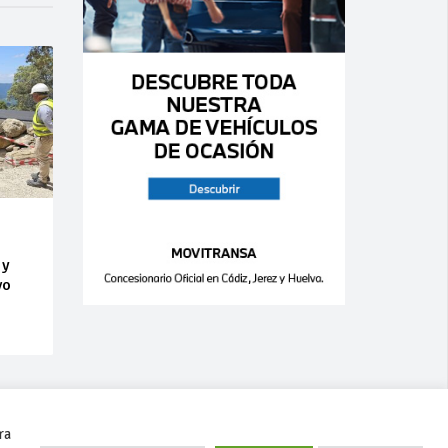
 y
vo
ra