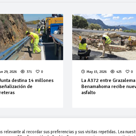
un 29, 2026
371
0
May 15, 2026
425
0
Junta destina 14 millones
La A372 entre Grazalema
señalización de
Benamahoma recibe nue
reteras
asfalto
 relevante al recordar sus preferencias y sus visitas repetidas. Lea nuest