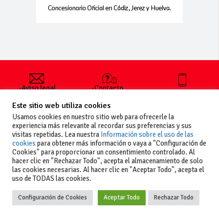
-Aviso legal
-Contacto
+34 627 35
y condiciones
-Cómo
00 36
Este sitio web utiliza cookies
generales
publicar un
de uso
anuncio
Usamos cookies en nuestro sitio web para ofrecerle la
-Vende+
experiencia más relevante al recordar sus preferencias y sus
-Política de
visitas repetidas. Lea nuestra
Información sobre el uso de las
privacidad
cookies
para obtener más información o vaya a "Configuración de
-Política de
Cookies" para proporcionar un consentimiento controlado. Al
cookies
hacer clic en "Rechazar Todo", acepta el almacenamiento de solo
las cookies necesarias. Al hacer clic en "Aceptar Todo", acepta el
uso de TODAS las cookies.
Configuración de Cookies
Aceptar Todo
Rechazar Todo
Copyright
La guia del motor