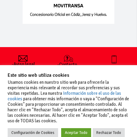
-Aviso legal
-Contacto
+34 627 35
y condiciones
-Cómo
00 36
Este sitio web utiliza cookies
generales
publicar un
de uso
anuncio
Usamos cookies en nuestro sitio web para ofrecerle la
-Vende+
experiencia más relevante al recordar sus preferencias y sus
-Política de
visitas repetidas. Lea nuestra
Información sobre el uso de las
privacidad
cookies
para obtener más información o vaya a "Configuración de
-Política de
Cookies" para proporcionar un consentimiento controlado. Al
cookies
hacer clic en "Rechazar Todo", acepta el almacenamiento de solo
las cookies necesarias. Al hacer clic en "Aceptar Todo", acepta el
uso de TODAS las cookies.
Configuración de Cookies
Aceptar Todo
Rechazar Todo