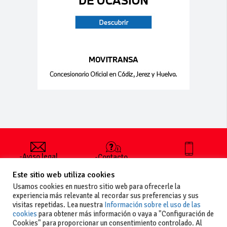
-Aviso legal
-Contacto
+34 627 35
y condiciones
-Cómo
00 36
Este sitio web utiliza cookies
generales
publicar un
de uso
anuncio
Usamos cookies en nuestro sitio web para ofrecerle la
-Vende+
experiencia más relevante al recordar sus preferencias y sus
-Política de
visitas repetidas. Lea nuestra
Información sobre el uso de las
privacidad
cookies
para obtener más información o vaya a "Configuración de
-Política de
Cookies" para proporcionar un consentimiento controlado. Al