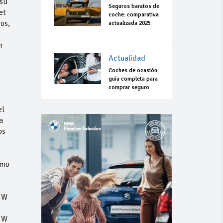
 su
Seguros baratos de
et
coche: comparativa
os,
actualizada 2025
r
Actualidad
Coches de ocasión:
guía completa para
comprar seguro
el
a
os
omo
BMW
BMW