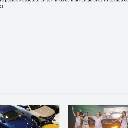
a posición absoluta en términos de matriculaciones y lideraba d
os.