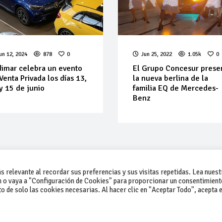
un 12, 2024
878
0
Jun 25, 2022
1.05k
0
imar celebra un evento
El Grupo Concesur prese
Venta Privada los días 13,
la nueva berlina de la
y 15 de junio
familia EQ de Mercedes-
Benz
 relevante al recordar sus preferencias y sus visitas repetidas. Lea nuest
 o vaya a "Configuración de Cookies" para proporcionar un consentimient
 de solo las cookies necesarias. Al hacer clic en "Aceptar Todo", acepta e
-Contacto
-Cómo publicar un anuncio
-Vende+