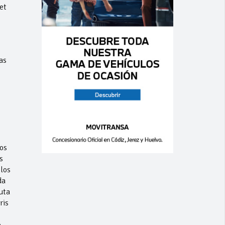
et
as
os
s
los
da
uta
ris