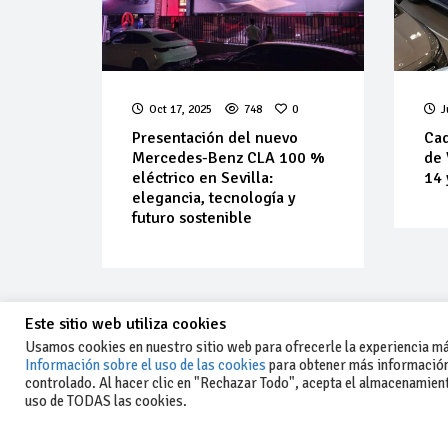
Oct 17, 2025
748
0
J
Presentación del nuevo
Cad
Mercedes-Benz CLA 100 %
de 
eléctrico en Sevilla:
14 
elegancia, tecnología y
futuro sostenible
Este sitio web utiliza cookies
Usamos cookies en nuestro sitio web para ofrecerle la experiencia más
Información sobre el uso de las cookies
para obtener más información
controlado. Al hacer clic en "Rechazar Todo", acepta el almacenamiento
-Aviso legal y condiciones generales
uso de TODAS las cookies.
de uso
-Política de privacidad