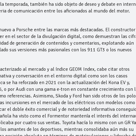
 la temporada, también ha sido objeto de deseo y debate en intern
ria de comunicación entre los aficionados al mundo del motor.
 nuevo a Porsche entre las marcas más destacadas. El constructor
 en el sector de la divulgación digital, como demuestran las cifr
idad de generación de contenidos y comentarios, explotando aún
 lado sus versiones más pasionales con los 911 GT3 o los nuevos
aracterizado al mercado y al índice GEOM Index, cabe citar otros
ativa y conversación en el entorno digital como son los casos
a se ha reforzado en 2021 con la actualización del Kona EV y,
5, o por Audi con una gama e-tron en constante crecimiento con l
o referencias. Asimismo, Skoda y Ford han sido otros de los polo
ras incursiones en el mercado de los eléctricos con modelos como 
ar el doble éxito comercial y de notoriedad informativa consegui
añola ha visto como el Formentor mantenía el interés del interna
plicaba por cuatro sus ventas. Toyota hacía lo mismo con un GR Ya
 los amantes de los deportivos, mientras consolidaba aún más su