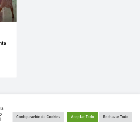
nta
ra
o
Configuración de Cookies
Aceptar Todo
Rechazar Todo
l
+34 627 35 00 36