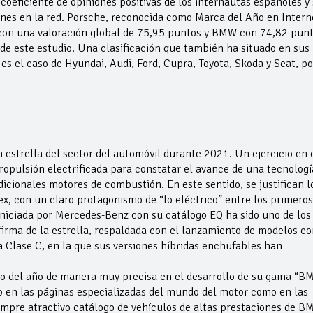
coeficiente de opiniones positivas de los internautas españoles y
es en la red. Porsche, reconocida como Marca del Año en Intern
 con una valoración global de 75,95 puntos y BMW con 74,82 punt
de este estudio. Una clasificación que también ha situado en sus
s el caso de Hyundai, Audi, Ford, Cupra, Toyota, Skoda y Seat, po
n estrella del sector del automóvil durante 2021. Un ejercicio en 
propulsión electrificada para constatar el avance de una tecnologí
dicionales motores de combustión. En este sentido, se justifican l
x, con un claro protagonismo de “lo eléctrico” entre los primeros
 iniciada por Mercedes-Benz con su catálogo EQ ha sido uno de los
 firma de la estrella, respaldada con el lanzamiento de modelos c
a Clase C, en la que sus versiones híbridas enchufables han
go del año de manera muy precisa en el desarrollo de su gama “
nto en las páginas especializadas del mundo del motor como en las
iempre atractivo catálogo de vehículos de altas prestaciones de 