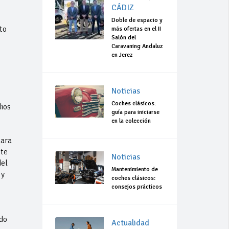
CÁDIZ
Doble de espacio y
to
más ofertas en el II
Salón del
Caravaning Andaluz
en Jerez
Noticias
Coches clásicos:
ios
guía para iniciarse
en la colección
lara
ste
Noticias
del
Mantenimiento de
 y
coches clásicos:
consejos prácticos
do
Actualidad